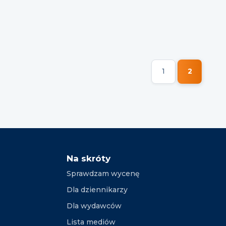
1
2
Na skróty
Sprawdzam wycenę
Dla dziennikarzy
Dla wydawców
Lista mediów