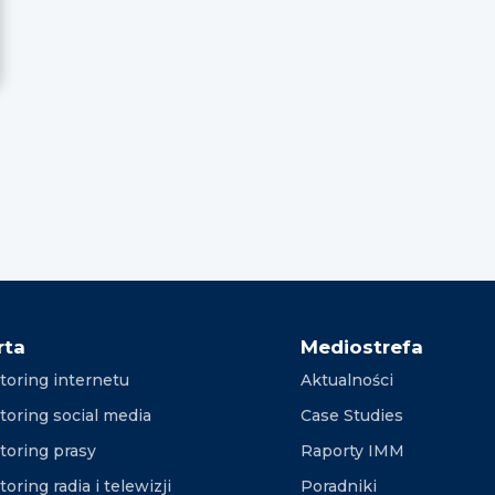
Nawigacja
po
wpisach
rta
Mediostrefa
toring internetu
Aktualności
toring social media
Case Studies
toring prasy
Raporty IMM
oring radia i telewizji
Poradniki