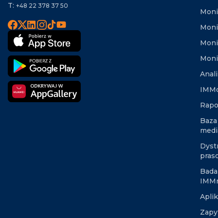
T:
+48 22 378 37 50
Moni
Moni
Moni
Moni
Anal
IMMd
Rapo
Baza
medi
Dyst
pras
Bada
IMM
Apli
Zapy