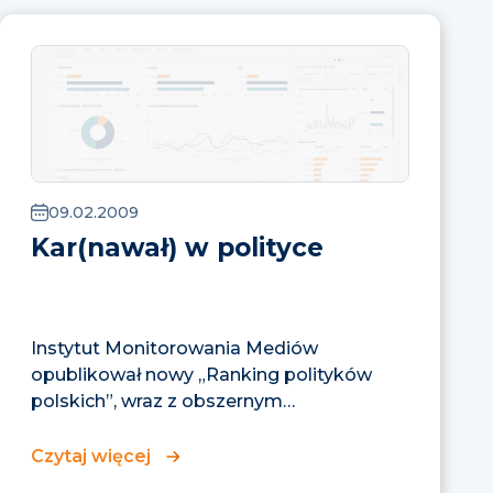
09.02.2009
Kar(nawał) w polityce
Instytut Monitorowania Mediów
opublikował nowy „Ranking polityków
polskich”, wraz z obszernym
komentarzem jakościowym autorstwa
Wiesława Gałązki, specjalisty...
Czytaj więcej