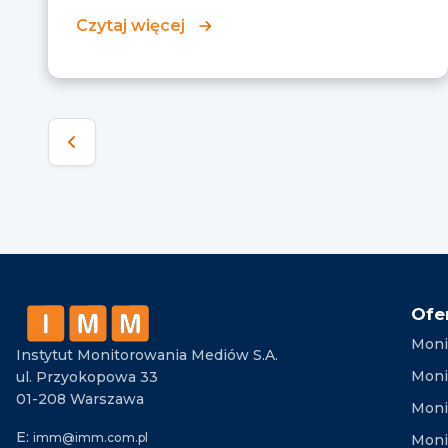
Czytaj więcej
Ofe
Moni
Instytut Monitorowania Mediów S.A.
Moni
ul. Przyokopowa 33
01-208 Warszawa
Moni
E:
imm@imm.com.pl
Monit