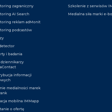
toring zagraniczny
Szkolenie z serwisów 
toring AI Search
Medialna siła marki e-b
toring reklam adMonit
toring podcastów
izy
etector
rty i badania
 dziennikarzy
aContact
rybucja informacji
owych
nie medialności marek
rank
kacja mobilna IMMapp
tanie o ofertę