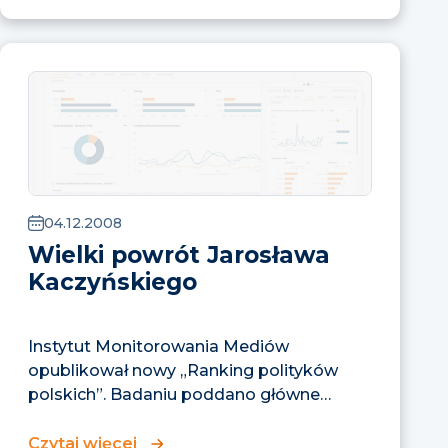
04.12.2008
Wielki powrót Jarosława
Kaczyńskiego
Instytut Monitorowania Mediów
opublikował nowy „Ranking polityków
polskich”. Badaniu poddano główne
wydania serwisów informacyjnych
ogólnopolskich stacji...
Czytaj więcej