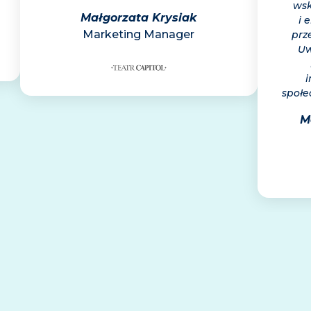
wsk
Małgorzata Krysiak
i 
Marketing Manager
prz
Uw
i
społe
M