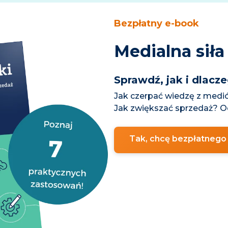
Bezpłatny e-book
Medialna siła
Sprawdź, jak i dlac
Jak czerpać wiedzę z medió
Jak zwiększać sprzedaż? Od
Tak, chcę bezpłatnego