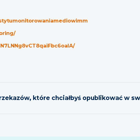
instytumonitorowaniamediowimm
oring/
UCN7LNNg8vCT8qaiFbc6oalA/
przekazów, które chciałbyś opublikować w 