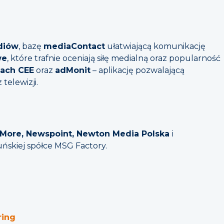
diów
, bazę
mediaContact
ułatwiającą komunikację
we
, które trafnie oceniają siłę medialną oraz popularność
jach CEE
oraz
adMonit
– aplikację pozwalającą
telewizji.
More, Newspoint, Newton Media Polska
i
ńskiej spółce MSG Factory.
ring