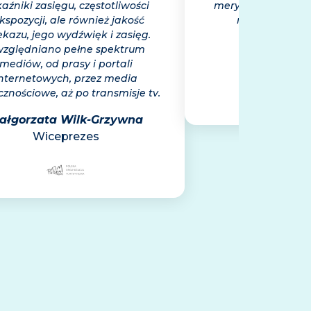
aźniki zasięgu, częstotliwości
merytoryczny, szcz
ekspozycji, ale również jakość
na wiarygodn
ekazu, jego wydźwięk i zasięg.
Marek Wie
zględniano pełne spektrum
Prezes Z
mediów, od prasy i portali
nternetowych, przez media
cznościowe, aż po transmisje tv.
ałgorzata Wilk-Grzywna
Wiceprezes