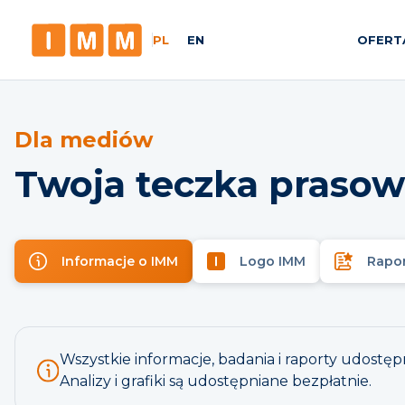
PL
EN
OFERT
Dla mediów
Twoja teczka prasow
Informacje o IMM
Logo IMM
Rapo
Wszystkie informacje, badania i raporty udost
Analizy i grafiki są udostępniane bezpłatnie.