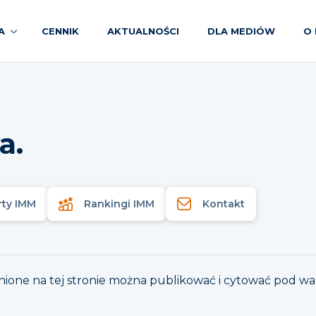
A
CENNIK
AKTUALNOŚCI
DLA MEDIÓW
O 
a.
rty IMM
Rankingi IMM
Kontakt
ępnione na tej stronie można publikować i cytować pod 