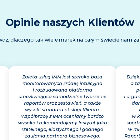
Opinie naszych Klientów
dź, dlaczego tak wiele marek na całym świecie nam za
Zaletą usług IMM jest szeroka baza
Dzięk
monitorowanych źródeł, intuicyjna
a ta
i rozbudowana platforma
p
umożliwiająca samodzielne tworzenie
i orga
ę
raportów oraz zestawień, a także
dan
wysoki standard obsługi Klienta.
Współpracę z IMM oceniamy bardzo
w k
wysoko i rekomendujemy Instytut jako
sport
rzetelnego, elastycznego i godnego
w mi
zaufania partnera biznesowego.
Raport