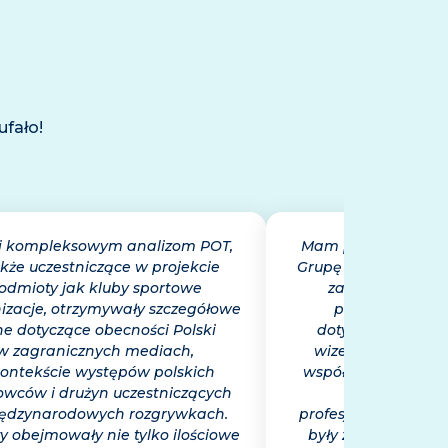
ufało!
i kompleksowym analizom POT,
Mam przyjemność 
kże uczestniczące w projekcie
Grupę IMM, jako rze
odmioty jak kluby sportowe
zaufania partne
nizacje, otrzymywały szczegółowe
przygotowywan
e dotyczące obecności Polski
dotyczących wart
w zagranicznych mediach,
wizerunkowego. W
ontekście występów polskich
współpracy Grupa 
owców i drużyn uczestniczących
najwyższym
ędzynarodowych rozgrywkach.
profesjonalizmu. Do
y obejmowały nie tylko ilościowe
były zawsze opra