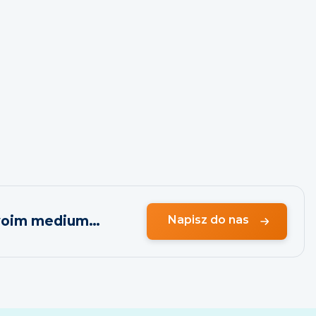
swoim medium…
Napisz do nas