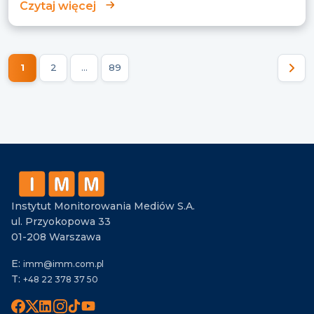
Czytaj więcej
1
2
…
89
Nawigacja
po
wpisach
Instytut Monitorowania Mediów S.A.
ul. Przyokopowa 33
01-208 Warszawa
E:
imm@imm.com.pl
T:
+48 22 378 37 50