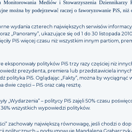
u Monitorowania Mediów i Stowarzyszenia Dziennikarzy P
jne można by podejrzewać raczej o faworyzowanie PiS, niż o 
rne wydania czterech największych serwisów informacyj
oraz „Panoramy”, ukazujące się od 1 do 30 listopada 20
ęciły PiS więcej czasu niż wszystkim innym partiom, pre
re eksponowały polityków PiS trzy razy częściej niż innyc
owiedź prezydenta, premiera lub przedstawiciela innych p
ź polityka PiS. Oglądając „Fakty”, można by wyciągnąć w
a dwie części – PiS oraz całą resztę.
yły „Wydarzenia” – politycy PiS zajęli 50% czasu poświę
y 36% wszystkich wypowiedzi polityków.
ści” zachowały największą równowagę, jeśli chodzi o do
pcji politycznych – podsumowuje Magdalena Grabarczyk-