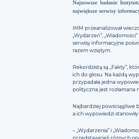
Najnowsze badanie Instytut
największe serwisy informacy
IMM przeanalizował wieczo
„Wydarzeń”, „Wiadomości” 
serwisy informacyjne poświ
razem wziętym.
Rekordzistą są „Fakty”, któ
ich do głosu. Na każdą wyp
przypadała jedna wypowied
polityczna jest rozłamana n
Najbardziej powściągliwe b
a ich wypowiedzi stanowił
– „Wydarzenia” i „Wiadomo
przedstawicieli różnych o