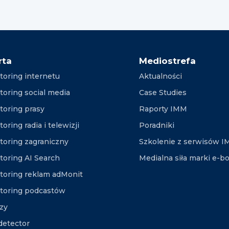
rta
Mediostrefa
toring internetu
Aktualności
toring social media
Case Studies
toring prasy
Raporty IMM
oring radia i telewizji
Poradniki
toring zagraniczny
Szkolenie z serwisów 
toring AI Search
Medialna siła marki e-b
toring reklam adMonit
toring podcastów
izy
etector