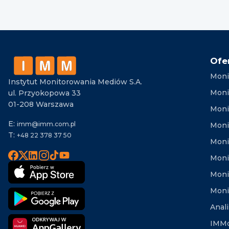
Ofe
Moni
Instytut Monitorowania Mediów S.A.
Moni
ul. Przyokopowa 33
01-208 Warszawa
Moni
E:
imm@imm.com.pl
Monit
T:
+48 22 378 37 50
Moni
Moni
Moni
Moni
Anal
IMMd