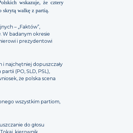
olskich wskazuje, że cztery
skrytą walkę z partią.
nych – „Faktów”,
10. W badanym okresie
mierowi i prezydentowi
h i najchętniej dopuszczały
artii (PO, SLD, PSL),
niosek, że polska scena
conego wszystkim partiom,
puszczanie do głosu
Tokaj, kierownik