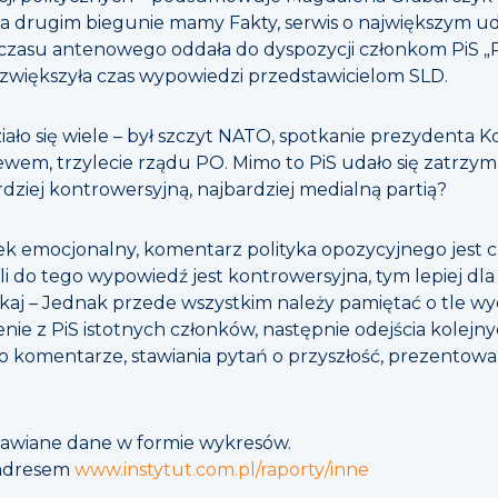
a drugim biegunie mamy Fakty, serwis o największym udz
j czasu antenowego oddała do dyspozycji członkom PiS 
 zwiększyła czas wypowiedzi przedstawicielom SLD.
ziało się wiele – był szczyt NATO, spotkanie prezydenta
em, trzylecie rządu PO. Mimo to PiS udało się zatrzymać
rdziej kontrowersyjną, najbardziej medialną partią?
k emocjonalny, komentarz polityka opozycyjnego jest cz
eśli do tego wypowiedź jest kontrowersyjna, tym lepiej dl
j – Jednak przede wszystkim należy pamiętać o tle wyd
 z PiS istotnych członków, następnie odejścia kolejnych
o komentarze, stawiania pytań o przyszłość, prezentowa
awiane dane w formie wykresów.
 adresem
www.instytut.com.pl/raporty/inne