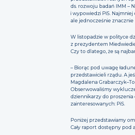
ds. rozwoju badań IMM – N
i wypowiedzi PiS. Najmnie
ale jednocześnie znacznie
W listopadzie w polityce d
z prezydentem Miedwiediew
Czy to dlatego, że są najba
– Biorąc pod uwagę ładune
przedstawicieli rządu. A j
Magdalena Grabarczyk–Toka
Obserwowaliśmy wykluczenie
dziennikarzy do proszenia 
zainteresowanych: PiS.
Poniżej przedstawiamy om
Cały raport dostępny pod