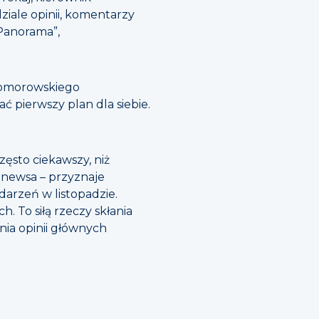
iale opinii, komentarzy
„Panorama”,
 Komorowskiego
 pierwszy plan dla siebie.
ęsto ciekawszy, niż
a newsa – przyznaje
arzeń w listopadzie.
. To siłą rzeczy skłania
nia opinii głównych