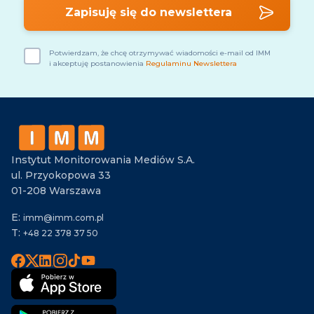
Potwierdzam, że chcę otrzymywać wiadomości e-mail od IMM
i akceptuję postanowienia
Regulaminu Newslettera
Alternative:
Instytut Monitorowania Mediów S.A.
ul. Przyokopowa 33
01-208 Warszawa
E:
imm@imm.com.pl
T:
+48 22 378 37 50