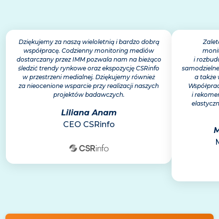
Dziękujemy za naszą wieloletnią i bardzo dobrą
Zalet
współpracę. Codzienny monitoring mediów
monit
dostarczany przez IMM pozwala nam na bieżąco
i rozbu
śledzić trendy rynkowe oraz ekspozycję CSRinfo
samodzielne
w przestrzeni medialnej. Dziękujemy również
a także 
za nieocenione wsparcie przy realizacji naszych
Współprac
projektów badawczych.
i rekome
elastycz
Liliana Anam
CEO CSRinfo
M