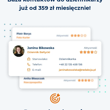
już od 359 zł miesięcznie!