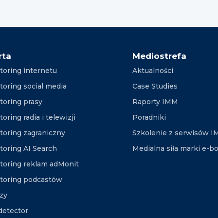
rta
Mediostrefa
toring internetu
Aktualności
toring social media
Case Studies
toring prasy
Raporty IMM
oring radia i telewizji
Poradniki
toring zagraniczny
Szkolenie z serwisów 
toring AI Search
Medialna siła marki e-b
toring reklam adMonit
toring podcastów
izy
etector