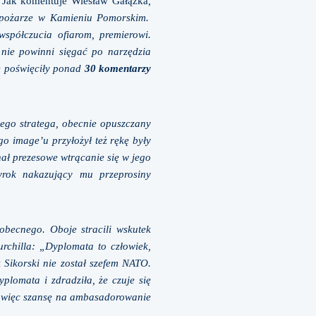
. Jak komentuje Wiesław Gałązka
,
o pożarze w Kamieniu Pomorskim.
współczucia ofiarom, premierowi.
nie powinni sięgać po narzędzia
e poświęciły ponad
30 komentarzy
nego stratega, obecnie opuszczany
go image’u przyłożył też rękę były
nał prezesowe wtrącanie się w jego
yrok nakazujący mu przeprosiny
obecnego. Oboje stracili wskutek
rchilla: „Dyplomata to człowiek,
 Sikorski nie został szefem NATO.
lomata i zdradziła, że czuje się
, więc szansę na ambasadorowanie