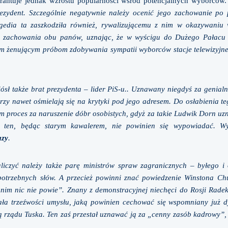
rantuje jednak wzrostu popularności wśród potencjalnych wyborców
prezydent. Szczególnie negatywnie należy ocenić jego zachowanie p
agedia ta zaszkodziła również, rywalizującemu z nim w okazywaniu 
ło zachowania obu panów, uznając, że w wyścigu do Dużego Pałacu 
ym żenującym próbom zdobywania sympatii wyborców stacje telewizyjn
sł także brat prezydenta – lider PiS-u.. Uznawany niegdyś za genial
órzy nawet ośmielają się na krytyki pod jego adresem. Do osłabienia te
im proces za naruszenie dóbr osobistych, gdyż za takie Ludwik Dorn uz
h ten, będąc starym kawalerem, nie powinien się wypowiadać. W
azy
.
iczyć należy także parę ministrów spraw zagranicznych – byłego i 
potrzebnych słów. A przecież powinni znać powiedzenie Winstona Chu
anim nic nie powie”. Znany z demonstracyjnej niechęci do Rosji Radek
ła trzeźwości umysłu, jaką powinien cechować się wspomniany już dyp
ą rządu Tuska. Ten zaś przestał uznawać ją za „cenny zasób kadrowy”