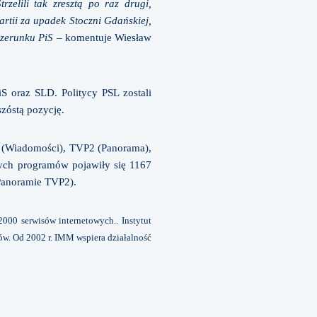
rzelili tak zresztą po raz drugi,
rtii za upadek Stoczni Gdańskiej,
wizerunku PiS –
komentuje Wiesław
iS oraz SLD. Politycy PSL zostali
szóstą pozycję.
1 (Wiadomości), TVP2 (Panorama),
tych programów pojawiły się 1167
Panoramie TVP2).
000 serwisów internetowych.. Instytut
ów. Od 2002 r. IMM wspiera działalność