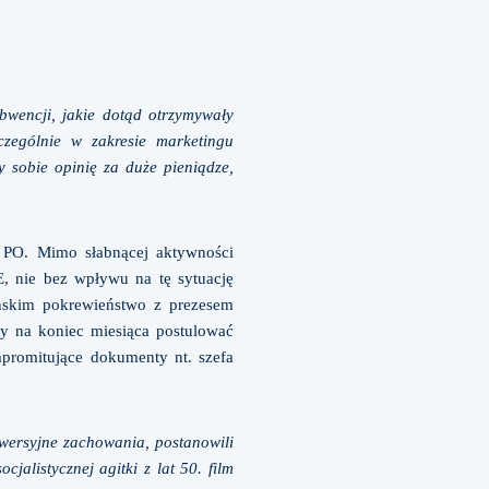
ubwencji, jakie dotąd otrzymywały
zczególnie w zakresie marketingu
ły sobie opinię za duże pieniądze,
a PO. Mimo słabnącej aktywności
, nie bez wpływu na tę sytuację
zyńskim pokrewieństwo z prezesem
y na koniec miesiąca postulować
promitujące dokumenty nt. szefa
owersyjne zachowania, postanowili
alistycznej agitki z lat 50. film