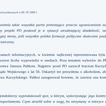
ii politycznych w III i IV 2009 r.
ietniu także wszystkie partie protestujące przeciw ograniczeniom s
y projekt PO postawił je w sytuacji utrudniającej działalność, s
iej strony, jeśli wszystkie polskie formacje polityczne skutecznie psu
graniczony.
amach informacyjnych, w kwietniu najliczniej reprezentowana był
wzrost liczby wypowiedzi w mediach. Poza tematem wyborów do PE
torstwa Janusza Palikota. Najpierw poseł PO zarzucił braciom Kac
du Wojskowego z lat 50. Oskarżył też prezydenta o alkoholizm, ab
ława Kaczyńskiego. Palikot zasugerował bowiem, że zawiera ona kom
pindoktorzy wyprodukowali spot, w którym, wykorzystując jego kontr
arlamentu. Czym strzelili sobie w nogę, bo utrzymany w retoryce socj