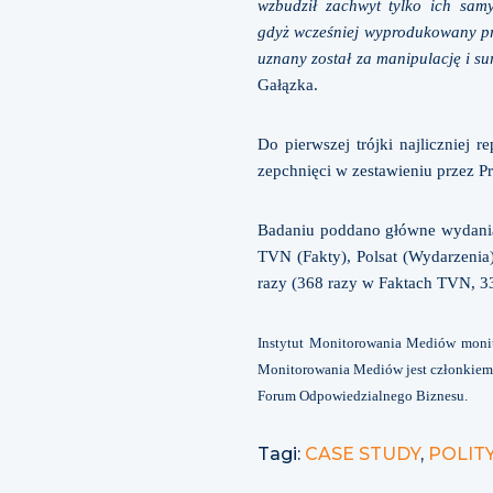
wzbudził zachwyt tylko ich samyc
gdyż wcześniej wyprodukowany prz
uznany został za manipulację i su
Gałązka.
Do pierwszej trójki najliczniej 
zepchnięci w zestawieniu przez P
Badaniu poddano główne wydania 
TVN (Fakty), Polsat (Wydarzenia
razy (368 razy w Faktach TVN, 
Instytut Monitorowania Mediów monito
Monitorowania Mediów jest członkiem F
Forum Odpowiedzialnego Biznesu.
Tagi:
CASE STUDY
,
POLIT