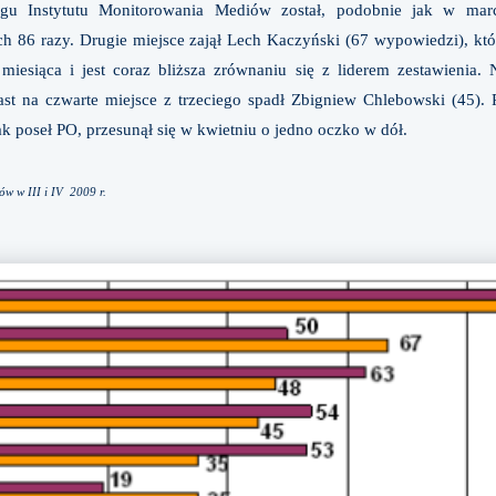
gu Instytutu Monitorowania Mediów został, podobnie jak w mar
h 86 razy. Drugie miejsce zajął Lech Kaczyński (67 wypowiedzi), kt
esiąca i jest coraz bliższa zrównaniu się z liderem zestawienia. 
ast na czwarte miejsce z trzeciego spadł Zbigniew Chlebowski (45).
ak poseł PO, przesunął się w kwietniu o jedno oczko w dół.
ów w III i IV 2009 r.