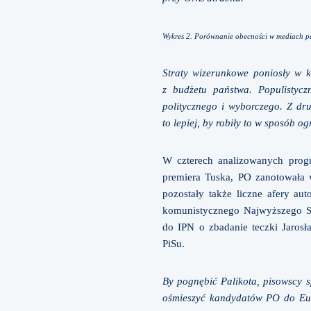
Wykres 2.
Porównanie obecności w mediach part
Straty wizerunkowe poniosły w kw
z budżetu państwa. Populistyczn
politycznego i wyborczego. Z drug
to lepiej, by robiły to w sposób o
W czterech analizowanych progr
premiera Tuska, PO zanotowała 
pozostały także liczne afery au
komunistycznego Najwyższego Są
do IPN o zbadanie teczki Jaros
PiSu.
By pognębić Palikota, pisowscy s
ośmieszyć kandydatów PO do Europ