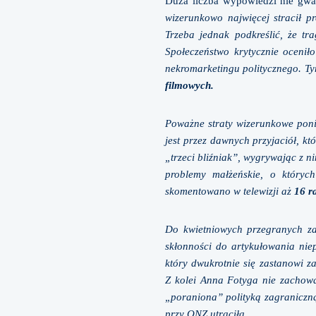
Duża liczba wypowiedzi nie gwa
wizerunkowo najwięcej stracił 
Trzeba jednak podkreślić, że tr
Społeczeństwo krytycznie oceni
nekromarketingu politycznego. T
filmowych.
Poważne straty wizerunkowe ponió
jest przez dawnych przyjaciół, kt
„trzeci bliźniak”, wygrywając z n
problemy małżeńskie, o któryc
skomentowano w telewizji aż
16 r
Do kwietniowych przegranych zal
skłonności do artykułowania nie
który dwukrotnie się zastanowi z
Z kolei Anna Fotyga nie zachowa
„poraniona” polityką zagraniczn
przy ONZ utraciła.