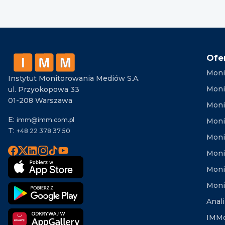
Ofe
Moni
Instytut Monitorowania Mediów S.A.
Moni
ul. Przyokopowa 33
01-208 Warszawa
Moni
E:
imm@imm.com.pl
Monit
T:
+48 22 378 37 50
Moni
Moni
Moni
Moni
Anal
IMMd