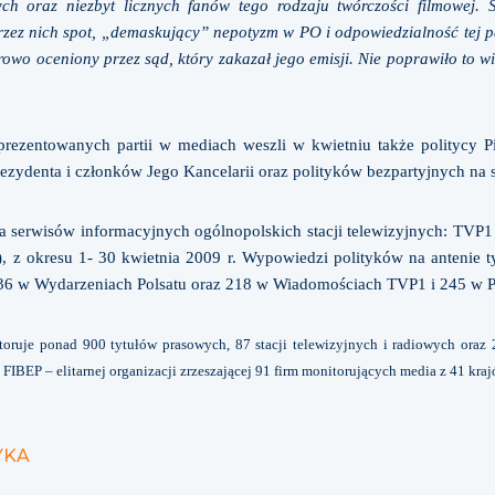
h oraz niezbyt licznych fanów tego rodzaju twórczości filmowej. St
ez nich spot, „demaskujący” nepotyzm w PO i odpowiedzialność tej pa
rowo oceniony przez sąd, który zakazał jego emisji. Nie poprawiło to 
reprezentowanych partii w mediach weszli w kwietniu także politycy P
rezydenta i członków Jego Kancelarii oraz polityków bezpartyjnych na 
serwisów informacyjnych ogólnopolskich stacji telewizyjnych: TVP
), z okresu 1- 30 kwietnia 2009 r. Wypowiedzi polityków na antenie 
336 w Wydarzeniach Polsatu oraz 218 w Wiadomościach TVP1 i 245 w 
ruje ponad 900 tytułów prasowych, 87 stacji telewizyjnych i radiowych oraz 2
IBEP – elitarnej organizacji zrzeszającej 91 firm monitorujących media z 41 kraj
YKA