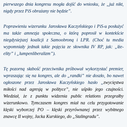
pierwszego dnia kongresu mogła dojść do wniosku, że „już nikt,
nigdy przez PiS obrażany nie będzie”.
Poprawieniu wizerunku Jarosława Kaczyńskiego i PiS-u posłużyć
ma także amnezja społeczna, o którą poprosił w kontekście
niegdysiejszej koalicji z Samoobroną i LPR. (Choć tu media
wypomniały jednak takie pojęcia ze słownika IV RP, jak: „łże-
elity” i „lumpenliberalizm”).
Tę pozorną słabość przeciwnika próbował wykorzystać premier,
wpraszając się na kongres, ale do „randki” nie doszło, bo nawet
ogłoszone przez Jarosława Kaczyńskiego hasło „
zwycięstwa
miłości nad agresją w polityce”, nie uśpiło jego czujności.
Wiedział, że z punktu widzenia public relations przegrałby
wizerunkowo. Tymczasem kongres miał na celu przygotowanie
klęski wyborczej PO – klęski przyrównanej przez wybitnego
znawcę II wojny, Jacka Kurskiego, do „Stalingradu”.