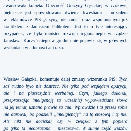
awansowała kobieta. Obecność Grażyny Gęsickiej w czołowej
piętnastce jest spowodowana dwiema kwestiami – udziałem
w reklamówce PiS „Czyny, nie cuda” oraz wspomnianym już
konfilktem z Januszem Palikotem. Jest to o tyle interesujący
przypadek, że była minister rozwoju regionalnego w rządzie
Jarosława Kaczyńskiego w grudniu nie pojawiła się w głównych
wydaniach wiadomości ani razu.
Wiesław Gałązka, komentuje dalej zmiany wizerunku PiS:
Tych
zaś trudno było nie dostrzec. Nie tylko pod względem aparycji,
ale i na płaszczyźnie werbalnej. Czyn, jakiego dokonał,
przepraszając inteligencję za wcześniej wypowiedziane słowa
na jej temat, uznano prawie za cud. Wprawdzie i tu prezes sobie
nie darował, bo podzielił „inteligiencję” na tę etosową i tę nie.
Ale nikt nie dociekał, czy w związku z tym popiera
go tylko ta nieobrażona – nieetosowa. W sumie część widzów