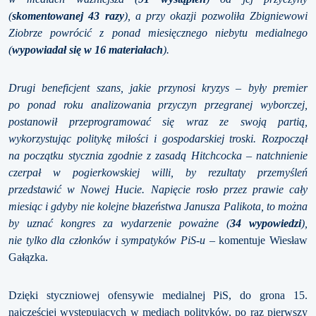
(
skomentowanej 43 razy
), a przy okazji pozwoliła Zbigniewowi
Ziobrze powrócić z ponad miesięcznego niebytu medialnego
(
wypowiadał się w 16 materiałach
).
Drugi beneficjent szans, jakie przynosi kryzys – były premier
po ponad roku analizowania przyczyn przegranej wyborczej,
postanowił przeprogramować się wraz ze swoją partią,
wykorzystując politykę miłości i gospodarskiej troski. Rozpoczął
na początku stycznia zgodnie z zasadą Hitchcocka – natchnienie
czerpał w pogierkowskiej willi, by rezultaty przemyśleń
przedstawić w Nowej Hucie. Napięcie rosło przez prawie cały
miesiąc i gdyby nie kolejne błazeństwa Janusza Palikota, to można
by uznać kongres za wydarzenie poważne (
34 wypowiedzi
),
nie tylko dla członków i sympatyków PiS-u
– komentuje Wiesław
Gałązka.
Dzięki styczniowej ofensywie medialnej PiS, do grona 15.
najczęściej występujących w mediach polityków, po raz pierwszy