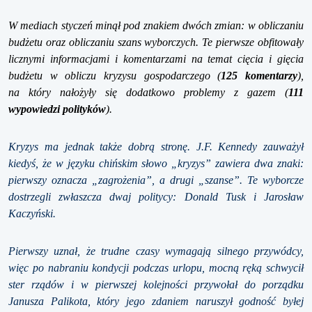
W mediach styczeń minął pod znakiem dwóch zmian: w obliczaniu
budżetu oraz obliczaniu szans wyborczych. Te pierwsze obfitowały
licznymi informacjami i komentarzami na temat cięcia i gięcia
budżetu w obliczu kryzysu gospodarczego (
125 komentarzy
),
na który nałożyły się dodatkowo problemy z gazem (
111
wypowiedzi polityków
).
Kryzys ma jednak także dobrą stronę. J.F. Kennedy zauważył
kiedyś, że w języku chińskim słowo „kryzys” zawiera dwa znaki:
pierwszy oznacza „zagrożenia”, a drugi „szanse”. Te wyborcze
dostrzegli zwłaszcza dwaj politycy: Donald Tusk i Jarosław
Kaczyński.
Pierwszy uznał, że trudne czasy wymagają silnego przywódcy,
więc po nabraniu kondycji podczas urlopu, mocną ręką schwycił
ster rządów i w pierwszej kolejności przywołał do porządku
Janusza Palikota, który jego zdaniem naruszył godność byłej