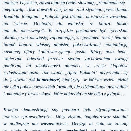
minister Gęsickiej, zarzucając jej (vide: słownik), „zhańbienie się”
nieprawdą. Tusk dowiódł tym, iż nie znał słynnego powiedzenia
Ronalda Reagana: „Polityka jest drugim najstarszym zawodem
na świecie. Dochodzę do wniosku, że bardzo blisko
mu do pierwszego”. W rozpędzie postanowił być rycerskim
obrońcą czci niewiasty, zapominając, że powinien raczej twardo
bronić honoru własnej minister, pokrzywdzonej manipulacją
rzekomej ofiary kontrowersyjnego posła. Który, nota bene,
skutecznie odwrócił przecież swoim zachowaniem uwagę
publiczną od nieobecności premiera w czasie kłopotów
z dostawami gazu. Tak zwana „Afera Palikota” przyczyniła się
do festiwalu (
94 komentarze
) hipokryzji, w którym wzięli udział
nie tylko politycy wszystkich formacji, ale i dziennikarze przesadnie
komentujący użycie słowa, które kojarzyło im się tylko z jednym…
Kolejną demonstracją siły premiera było zdymisjonowanie
ministra sprawiedliwości, który zbytnio bagatelizował skandal
w podległym mu więziennictwie. Decyzja ta stała się zresztą
w mediach ważniejsza (
91 wystąpień
) od jej przyczyny