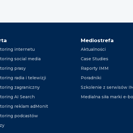
rta
Mediostrefa
toring internetu
Aktualności
toring social media
Case Studies
toring prasy
Raporty IMM
oring radia i telewizji
Poradniki
toring zagraniczny
Szkolenie z serwisów 
toring AI Search
Medialna siła marki e-b
toring reklam adMonit
toring podcastów
izy