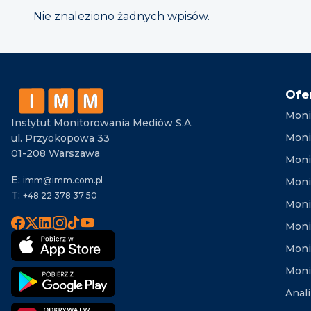
Nie znaleziono żadnych wpisów.
Ofe
Moni
Instytut Monitorowania Mediów S.A.
Moni
ul. Przyokopowa 33
01-208 Warszawa
Moni
E:
imm@imm.com.pl
Monit
T:
+48 22 378 37 50
Moni
Moni
Moni
Moni
Anal