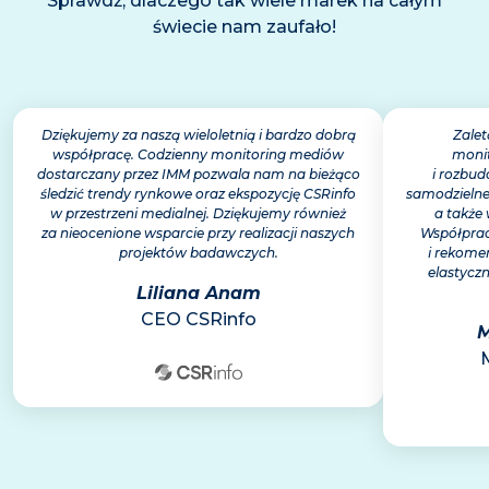
Sprawdź, dlaczego tak wiele marek na całym
świecie nam zaufało!
Dziękujemy za naszą wieloletnią i bardzo dobrą
Zalet
współpracę. Codzienny monitoring mediów
monit
dostarczany przez IMM pozwala nam na bieżąco
i rozbu
śledzić trendy rynkowe oraz ekspozycję CSRinfo
samodzielne
w przestrzeni medialnej. Dziękujemy również
a także 
za nieocenione wsparcie przy realizacji naszych
Współprac
projektów badawczych.
i rekome
elastycz
Liliana Anam
CEO CSRinfo
M