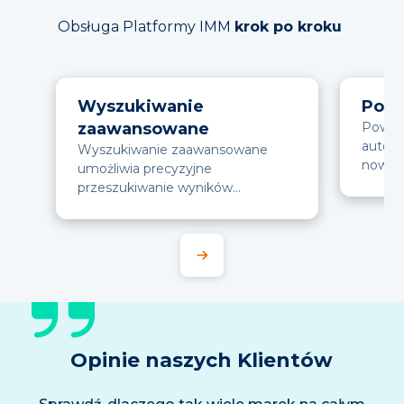
Obsługa Platformy IMM
krok po kroku
Wyszukiwanie
Powi
zaawansowane
Powiad
autom
Wyszukiwanie zaawansowane
nowych
umożliwia precyzyjne
bez ko
przeszukiwanie wyników
monitoringu przy użyciu słów k…
Opinie naszych Klientów