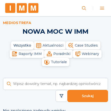
MEDIOSTREFA
NOWA MOC W IMM
Wszystko
Aktualności
Case Studies
Raporty IMM
Poradniki
Webinary
Tutoriale
Wyszukaj raporty
Szukaj
Nie znaleziono żadnych wpisów.