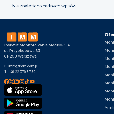
Nie znaleziono żadnych wpisów.
Ofe
Moni
Instytut Monitorowania Mediów S.A.
Moni
ul. Przyokopowa 33
01-208 Warszawa
Moni
E:
imm@imm.com.pl
Monit
T:
+48 22 378 37 50
Moni
Moni
Moni
Moni
Anal