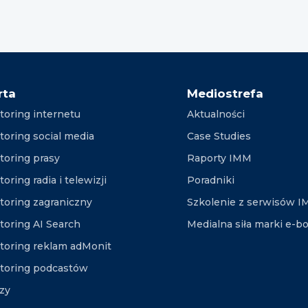
rta
Mediostrefa
toring internetu
Aktualności
toring social media
Case Studies
toring prasy
Raporty IMM
oring radia i telewizji
Poradniki
toring zagraniczny
Szkolenie z serwisów 
toring AI Search
Medialna siła marki e-b
toring reklam adMonit
toring podcastów
izy