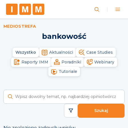
MEDIOSTREFA
bankowość
Wszystko
Aktualności
Case Studies
Raporty IMM
Poradniki
Webinary
Tutoriale
Wyszukaj raporty
Szukaj
Nie znaleziono żadnych wpisów.