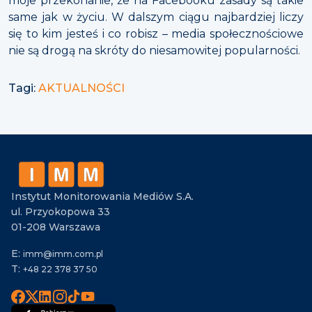
moje przekonanie, że na Facebooku zasady są takie
same jak w życiu. W dalszym ciągu najbardziej liczy
się to kim jesteś i co robisz – media społecznościowe
nie są drogą na skróty do niesamowitej popularności.
Tagi:
AKTUALNOŚCI
Instytut Monitorowania Mediów S.A.
ul. Przyokopowa 33
01-208 Warszawa
E:
imm@imm.com.pl
T:
+48 22 378 37 50