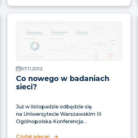
07.11.2012
Co nowego w badaniach
sieci?
Już w listopadzie odbędzie się
na Uniwersytecie Warszawskim III
Ogólnopolska Konferencja
Metodologiczna Medioznawców,
ze specjalną całodniową sesją
Czytaj więcej