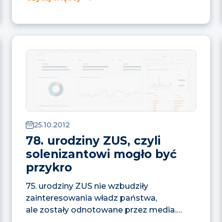
warsztatową poświęconą...
25.10.2012
78. urodziny ZUS, czyli
solenizantowi mogło być
przykro
75. urodziny ZUS nie wzbudziły
zainteresowania władz państwa,
ale zostały odnotowane przez media.
Z kolei 78. rocznica powołania ZUSu