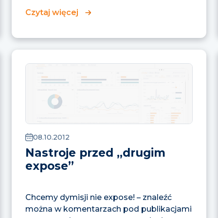
nie wzbudziła...
Czytaj więcej
08.10.2012
Nastroje przed „drugim
expose”
Chcemy dymisji nie expose! – znaleźć
można w komentarzach pod publikacjami