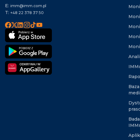
E:
imm@imm.com.pl
Monit
T:
+48 22 378 37 50
Moni
Moni
Moni
Moni
Anal
IMMd
Rapo
Baza
medi
Dyst
pras
Bada
IMM
Apli