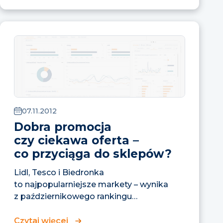
07.11.2012
Dobra promocja
czy ciekawa oferta –
co przyciąga do sklepów?
Lidl, Tesco i Biedronka
to najpopularniejsze markety – wynika
z październikowego rankingu
popularności sieci handlowych wśród
internautów, który przeprowadzamy
Czytaj więcej