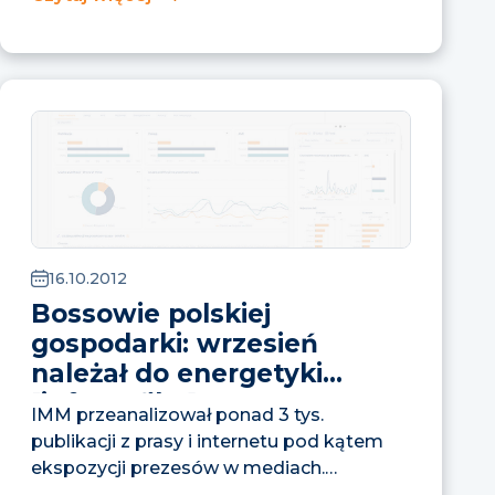
w ramach...
16.10.2012
Bossowie polskiej
gospodarki: wrzesień
należał do energetyki
[infografika]
IMM przeanalizował ponad 3 tys.
publikacji z prasy i internetu pod kątem
ekspozycji prezesów w mediach.
Energetyka Niemal połowa materiałów...