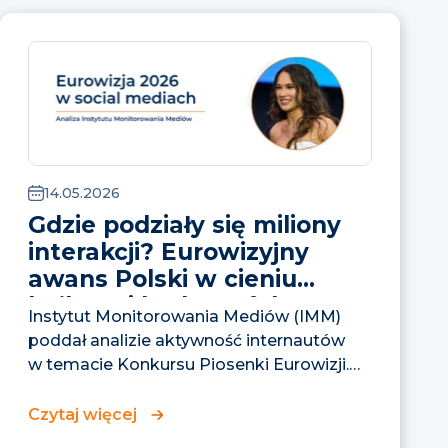
14.05.2026
Gdzie podziały się miliony
interakcji? Eurowizyjny
awans Polski w cieniu
bojkotu i braku „efektu
Instytut Monitorowania Mediów (IMM)
Steczkowskiej”
poddał analizie aktywność internautów
w temacie Konkursu Piosenki Eurowizji.
Dane pokazują, że choć Alicja...
Czytaj więcej