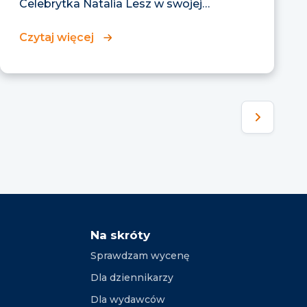
Celebrytka Natalia Lesz w swojej
publikacji na łamach portalu...
Czytaj więcej
Na skróty
Sprawdzam wycenę
Dla dziennikarzy
Dla wydawców