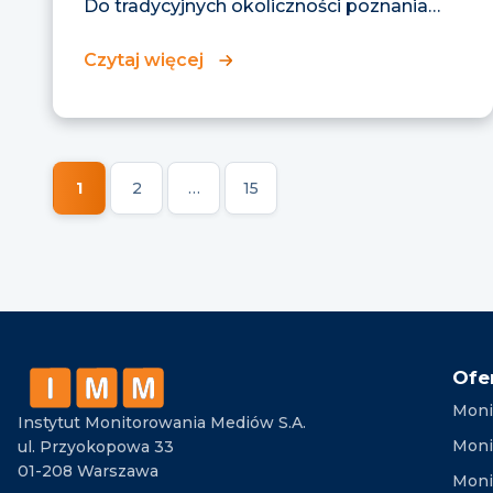
Do tradycyjnych okoliczności poznania
drugiej połowy...
Czytaj więcej
1
2
…
15
Ofe
Moni
Instytut Monitorowania Mediów S.A.
Moni
ul. Przyokopowa 33
01-208 Warszawa
Moni