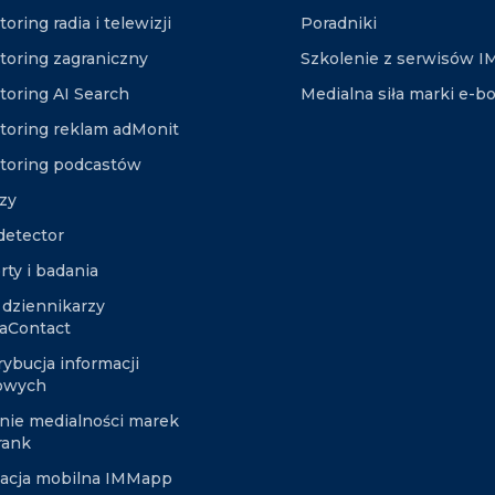
oring radia i telewizji
Poradniki
toring zagraniczny
Szkolenie z serwisów 
toring AI Search
Medialna siła marki e-b
toring reklam adMonit
toring podcastów
izy
etector
rty i badania
 dziennikarzy
aContact
rybucja informacji
owych
nie medialności marek
rank
kacja mobilna IMMapp