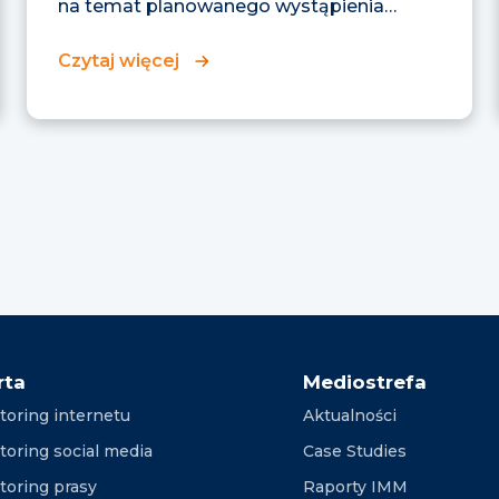
na temat planowanego wystąpienia
premiera Donalda Tuska. Jedni
komentujący...
Czytaj więcej
Nawigacja
po
wpisach
rta
Mediostrefa
toring internetu
Aktualności
toring social media
Case Studies
toring prasy
Raporty IMM