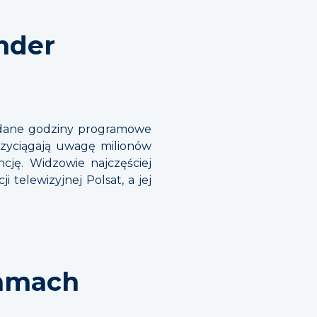
nder
żądane godziny programowe
przyciągają uwagę milionów
ję. Widzowie najczęściej
 telewizyjnej Polsat, a jej
lamach