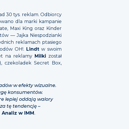
d 30 tys. reklam. Odbiorcy
izowano dla marki kampanie
ate, Maxi King oraz Kinder
ów — Jajka Niespodzianki
ednich reklamach ptasiego
 lodów OH!.
Lindt
w swoim
żet na reklamy
Milki
został
, czekoladek Secret Box,
ładów w efekty wizualne.
uwagę konsumentów.
e lepiej oddają walory
za tę tendencję
–
 Analiz w IMM
.