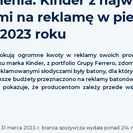
i na reklamę w pi
 2023 roku
 lokują ogromne kwoty w reklamy swoich pr
ku marka Kinder, z portfolio Grupy Ferrero, zdo
 reklamowanymi słodyczami były batony, dla któ
iększe budżety przeznaczono na reklamy batonów 
za pokazuje, że producentom zależy przede w
o 31 marca 2023 r. branża spożywcza wydała ponad 214 m