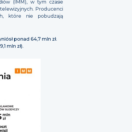
diów (IMM), w tym czasie
telewizyjnych. Producenci
h, które nie pobudzają
niósł ponad 64,7 mln zł.
9,1 mln zł).