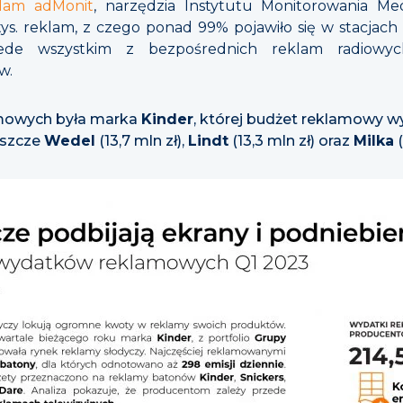
klam adMonit
, narzędzia Instytutu Monitorowania Me
s. reklam, z czego ponad 99% pojawiło się w stacjach 
zede wszystkim z bezpośrednich reklam radiowyc
w.
mowych była marka
Kinder
, której budżet reklamowy wy
eszcze
Wedel
(13,7 mln zł),
Lindt
(13,3 mln zł) oraz
Milka
(