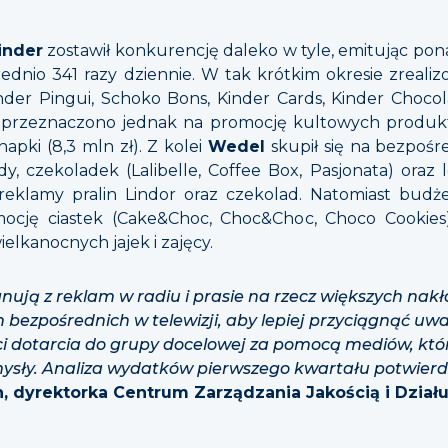
inder
zostawił konkurencję daleko w tyle, emitując pona
średnio 341 razy dziennie. W tak krótkim okresie zreal
der Pingui, Schoko Bons, Kinder Cards, Kinder Chocol
 przeznaczono jednak na promocję kultowych produkt
napki (8,3 mln zł). Z kolei
Wedel
skupił się na bezpośr
dy, czekoladek (Lalibelle, Coffee Box, Pasjonata) oraz
reklamy pralin Lindor oraz czekolad. Natomiast bud
cję ciastek (Cake&Choc, Choc&Choc, Choco Cookies)
elkanocnych jajek i zajęcy.
nują z reklam w radiu i prasie na rzecz większych nak
h bezpośrednich w telewizji, aby lepiej przyciągnąć 
ci dotarcia do grupy docelowej za pomocą mediów, któr
mysły. Analiza wydatków pierwszego kwartału potwierd
 dyrektorka Centrum Zarządzania Jakością i Działu