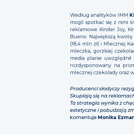
Według analityków IMM
K
mogli spotkać się z nimi 
reklamowe Kinder Joy, Kin
Bueno. Największą kwotę
(18,4 mln zł) i Mlecznej Ka
mleczka, gorzkiej czekola
media planie uwzględnił 
rozdysponowany na promo
mlecznej czekolady oraz wi
Producenci słodyczy rezyg
Skupiają się na reklamac
Ta strategia wynika z chę
estetyczne i pobudzają z
komentuje
Monika Ezman,