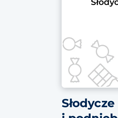
Słodycze
i podnieb