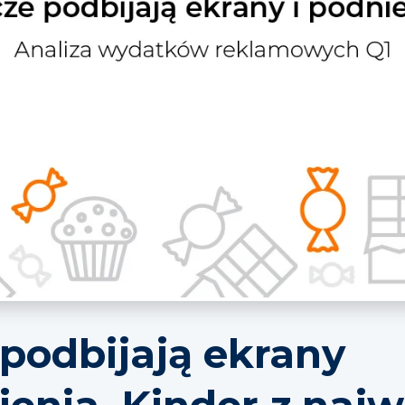
 podbijają ekrany
ienia. Kinder z naj