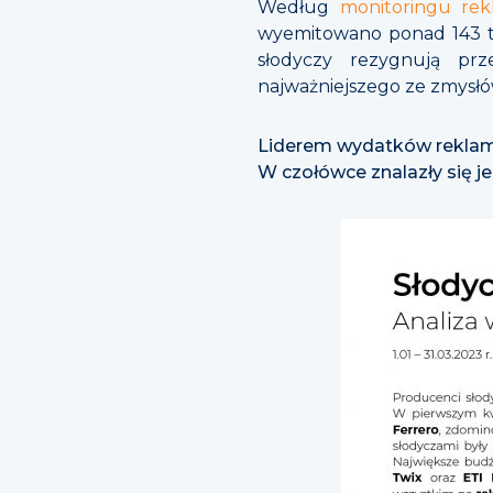
Według
monitoringu re
wyemitowano ponad 143 ty
słodyczy rezygnują pr
najważniejszego ze zmysłó
Liderem wydatków rekla
W czołówce znalazły się j