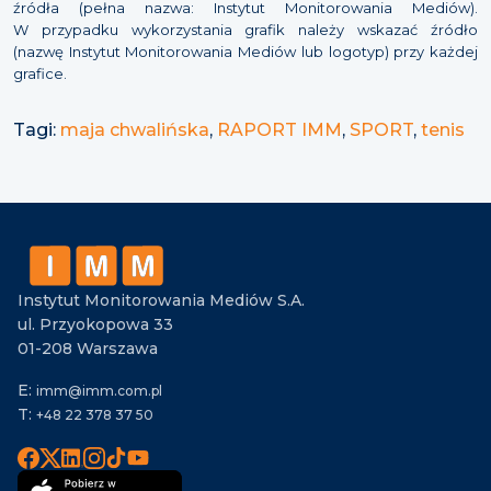
źródła (pełna nazwa: Instytut Monitorowania Mediów).
W przypadku wykorzystania grafik należy wskazać źródło
(nazwę Instytut Monitorowania Mediów lub logotyp) przy każdej
grafice.
Tagi:
maja chwalińska
,
RAPORT IMM
,
SPORT
,
tenis
Instytut Monitorowania Mediów S.A.
ul. Przyokopowa 33
01-208 Warszawa
E:
imm@imm.com.pl
T:
+48 22 378 37 50