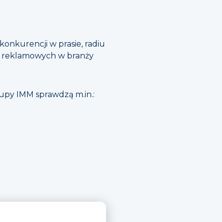
nkurencji w prasie, radiu
ów reklamowych w branży
rupy IMM sprawdzą m.in.: