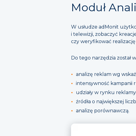
Moduł Anal
W usłudze adMonit użytko
i telewizji, zobaczyć kre
czy weryfikować realizacj
Do tego narzędzia został w
analizę reklam wg wskaź
intensywność kampanii 
udziały w rynku reklamy
źródła o największej liczbi
analizę porównawczą.