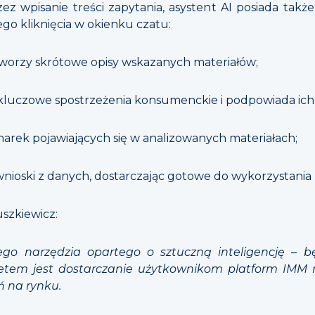
z wpisanie treści zapytania, asystent AI posiada takż
o kliknięcia w okienku czatu:
worzy skrótowe opisy wskazanych materiałów;
 kluczowe spostrzeżenia konsumenckie i podpowiada ich
 marek pojawiających się w analizowanych materiałach;
i wnioski z danych, dostarczając gotowe do wykorzystani
szkiewicz:
ego narzędzia opartego o sztuczną inteligencję
–
b
etem jest dostarczanie użytkownikom platform IMM 
ń na rynku.