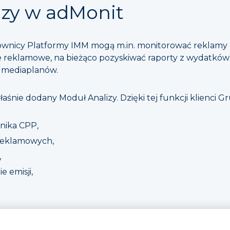
izy w adMonit
wnicy Platformy IMM mogą m.in. monitorować reklamy ko
acje reklamowe, na bieżąco pozyskiwać raporty z wydatk
ę mediaplanów.
łaśnie dodany Moduł Analizy. Dzięki tej funkcji klienci G
nika CPP,
reklamowych,
,
e emisji,