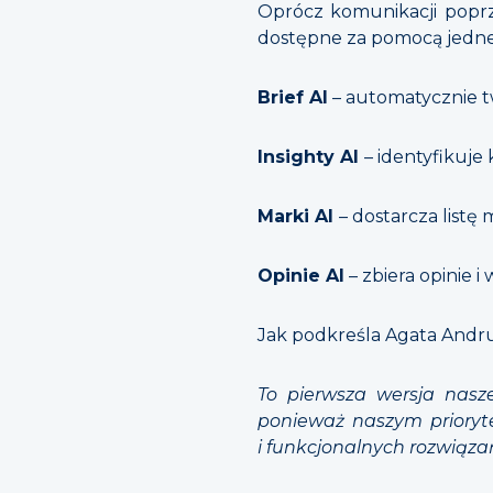
Oprócz komunikacji poprze
dostępne za pomocą jedneg
Brief AI
– automatycznie t
Insighty AI
– identyfikuje
Marki AI
– dostarcza listę
Opinie AI
– zbiera opinie 
Jak podkreśla Agata Andru
To pierwsza wersja nasz
ponieważ naszym prioryt
i funkcjonalnych rozwiąza