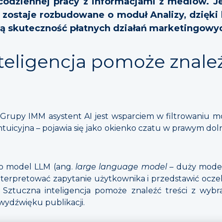
odziennej pracy z informacjami z mediów. J
zostaje rozbudowane o moduł Analizy, dzięki
ją skuteczność płatnych działań marketingowy
teligencja pomoże znale
Grupy IMM asystent AI jest wsparciem w filtrowaniu m
intuicyjna – pojawia się jako okienko czatu w prawym do
 o model LLM (ang.
large language model
– duży model
i zinterpretować zapytanie użytkownika i przedstawić ocze
e. Sztuczna inteligencja pomoże znaleźć treści z wy
wydźwięku publikacji.