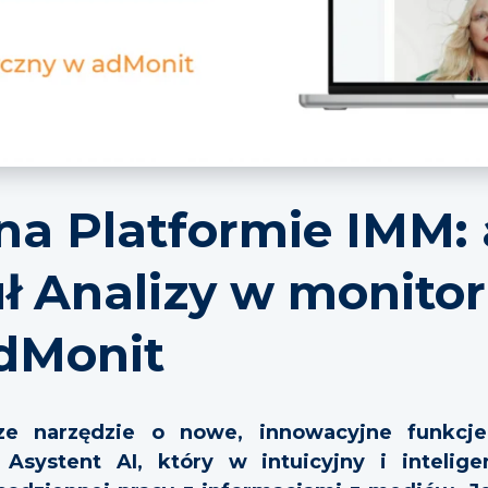
na Platformie IMM: 
uł Analizy w monito
dMonit
e narzędzie o nowe, innowacyjne funkcje
 Asystent AI, który w intuicyjny i inteli