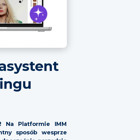
asystent
ringu
! Na Platformie IMM
gentny sposób wesprze