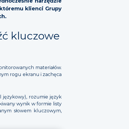
ednocześnie narzędzie
 któremu klienci Grupy
ch.
źć kluczowe
onitorowanych materiałów.
lnym rogu ekranu i zachęca
 językowy), rozumie język
kiwany wynik w formie listy
branym słowem kluczowym,