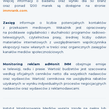
Więcej informacji o badaniu oraz wyniki dla 50 branż
oraz ponad 1200 marek są dostępne na stronie:
immrank.com
.
Zasięg
informuje o liczbie potencjalnych kontaktów
z przekazem mediowym. Wskaźnik jest opracowany
na podstawie oglądalności i słuchalności programów radiowo-
telewizyjnych, czytelnictwa prasy, średniej liczby odsłon
materiałów internetowych z uwzględnieniem współczynnika
ekspozycji nazw własnych w treści oraz organicznych zasięgów
kanałów mediów społecznościowych.
Monitoring reklam adMonit IMM
obejmuje emisje
w telewizji, radiu i prasie. Wartość budżetów jest szacowana
według oficjalnych cenników netto dla wszystkich nadawców
oraz wydawców. Wartość cennikowa nie uwzględnia rabatów
uzyskanych w wyniku indywidualnych procesów negocjacyjnych
nadawców oraz wydawców z reklamodawcami.
Instytut Monitorowania Mediów wyraża zgodę na pełną lub