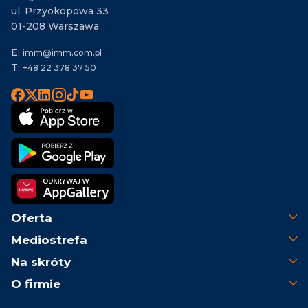
ul. Przyokopowa 33
01-208 Warszawa
E:
imm@imm.com.pl
T:
+48 22 378 37 50
Oferta
Mediostrefa
Na skróty
O firmie