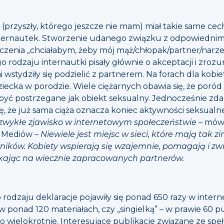
(przyszły, którego jeszcze nie mam) miał takie same cec
internautek. Stworzenie udanego związku z odpowiedni
yczenia „chciałabym, żeby mój mąż/chłopak/partner/narze
o rodzaju internautki pisały głównie o akceptacji i zrozu
i wstydziły się podzielić z partnerem. Na forach dla kob
ziecka w porodzie. Wiele ciężarnych obawia się, że poró
yć postrzegane jak obiekt seksualny. Jednocześnie zdarz
ę, że już sama ciąża oznacza koniec aktywności seksualne
zwykłe zjawisko w internetowym społeczeństwie
– mówi
a Mediów –
Niewiele jest miejsc w sieci, które mają tak 
ików. Kobiety wspierają się wzajemnie, pomagają i zwi
kając na wiecznie zapracowanych partnerów.
 rodzaju deklaracje pojawiły się ponad 650 razy w intern
w ponad 120 materiałach, czy „singielką” – w prawie 60 p
wielokrotnie. Interesujące publikacje związane ze speł