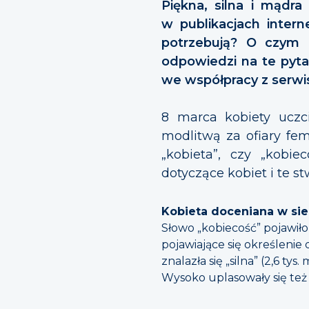
Piękna, silna i mądra
w publikacjach inter
potrzebują? O czym 
odpowiedzi na te pytan
we współpracy z serw
8 marca kobiety uczc
modlitwą za ofiary fem
„kobieta”, czy „kobi
dotyczące kobiet i te s
Kobieta doceniana w sie
Słowo „kobiecość” pojawiło 
pojawiające się określenie 
znalazła się „silna” (2,6 tys.
Wysoko uplasowały się też 