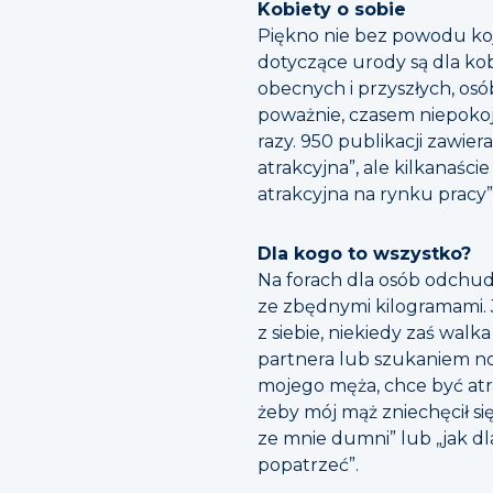
Kobiety o sobie
Piękno nie bez powodu koj
dotyczące urody są dla kob
obecnych i przyszłych, osó
poważnie, czasem niepokojąc
razy. 950 publikacji zawier
atrakcyjna”, ale kilkanaści
atrakcyjna na rynku pracy
Dla kogo to wszystko?
Na forach dla osób odchud
ze zbędnymi kilogramami.
z siebie, niekiedy zaś wal
partnera lub szukaniem now
mojego męża, chce być atra
żeby mój mąż zniechęcił si
ze mnie dumni” lub „jak dl
popatrzeć”.