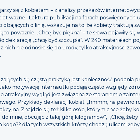
arzy się z kobietami – z analizy przekazów internetowyc
iet ważne. Lektura publikacji na forach poświęconych u
b dbających o linię, wskazuje na to, że kobiety traktują 
o poważnie. „Chcę być piękna” – te słowa pojawiły się w 
ało deklarację „chcę być szczupła”. W 240 materiałach poj
e z nich nie odnosiło się do urody, tylko atrakcyjności za
”.
zających się częstą praktyką jest konieczność podania p
 Jako motywację internautki podają często względy zdr
ka o atrakcyjny wygląd jest związana ze staraniem o zai
ego. Przykłady deklaracji kobiet: „hmmm, na pewno robi
kcyjna. Znajdzie się też kilka osób, którym chce żeby kop
ę do mnie, obcując z taką górą kilogramów”, „Chcę, żeby 
a kogo?? dla tych wszystkich którzy chodzą ulicami żeb