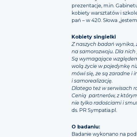
prezentacje, m.in. Gabine
kobiety warsztatów i szko
pań – w 420. Słowa „jestem f
Kobiety singielki
Z naszych badań wynika, ż
na samorozwoju. Dla nich
Są wymagające względem si
wolą życie w pojedynkę niż
mówi się, że są zaradne i 
i samorealizację.
Dlatego też w serwisach r
Cenią partnerów, z którymi
nie tylko radościami i s
ds. PR Sympatia.pl.
O badaniu:
Badanie wykonano na pods