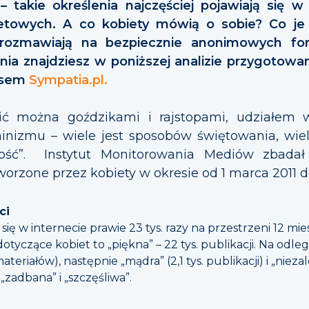
 – takie określenia najczęściej pojawiają się w
netowych. A co kobiety mówią o sobie? Co je 
rozmawiają na bezpiecznie anonimowych for
ia znajdziesz w poniższej analizie przygotowan
isem
Sympatia.pl.
ić można goździkami i rajstopami, udziałem 
inizmu – wiele jest sposobów świętowania, wiele
ecość”. Instytut Monitorowania Mediów zbadał
tworzone przez kobiety w okresie od 1 marca 2011 d
ci
się w internecie prawie 23 tys. razy na przestrzeni 12 mies
dotyczące kobiet to „piękna” – 22 tys. publikacji. Na od
 materiałów), następnie „mądra” (2,1 tys. publikacji) i „nieza
„zadbana” i „szczęśliwa”.