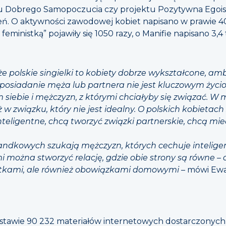
tu Dobrego Samopoczucia czy projektu Pozytywna Egois
leń. O aktywności zawodowej kobiet napisano w prawie 4
eministką” pojawiły się 1050 razy, o Manifie napisano 3,4 t
e polskie singielki to kobiety dobrze wykształcone, a
 posiadanie męża lub partnera nie jest kluczowym życ
ebie i mężczyzn, z którymi chciałyby się związać. W my
 w związku, który nie jest idealny. O polskich kobietac
inteligentne, chcą tworzyć związki partnerskie, chcą mie
andkowych szukają mężczyzn, których cechuje intelige
 można stworzyć relację, gdzie obie strony są równe – d
mutkami, ale również obowiązkami domowymi
– mówi Ewa
tawie 90 232 materiałów internetowych dostarczonych 