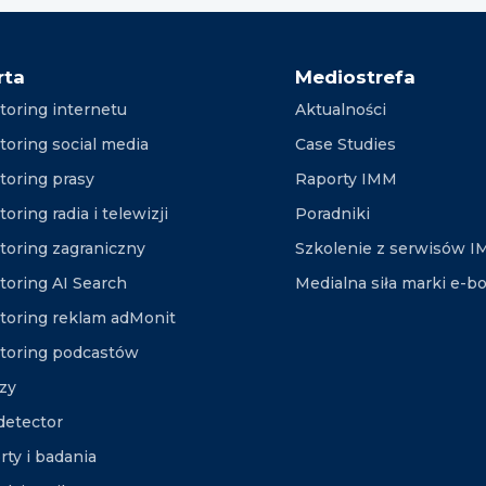
rta
Mediostrefa
toring internetu
Aktualności
toring social media
Case Studies
toring prasy
Raporty IMM
oring radia i telewizji
Poradniki
toring zagraniczny
Szkolenie z serwisów 
toring AI Search
Medialna siła marki e-b
toring reklam adMonit
toring podcastów
izy
etector
rty i badania