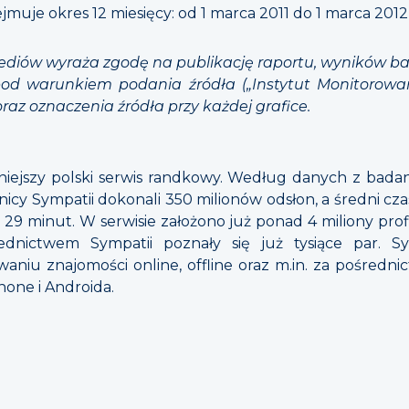
muje okres 12 miesięcy: od 1 marca 2011 do 1 marca 2012 
ediów wyraża zgodę na publikację raportu, wyników ba
pod warunkiem podania źródła („Instytut Monitorow
oraz oznaczenia źródła przy każdej grafice.
niejszy polski serwis randkowy. Według danych z bad
nicy Sympatii dokonali 350 milionów odsłon, a średni cz
i 29 minut. W serwisie założono już ponad 4 miliony prof
ednictwem Sympatii poznały się już tysiące par. 
niu znajomości online, offline oraz m.in. za pośredni
hone i Androida.