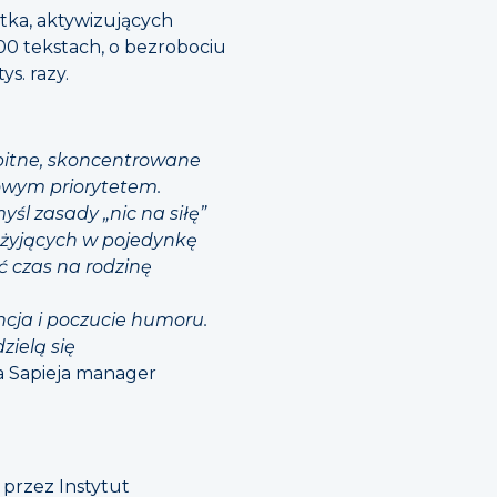
tka, aktywizujących
00 tekstach, o bezrobociu
ys. razy.
mbitne, skoncentrowane
iowym priorytetem.
śl zasady „nic na siłę”
h żyjących w pojedynkę
ć czas na rodzinę
ncja i poczucie humoru.
zielą się
 Sapieja manager
przez Instytut