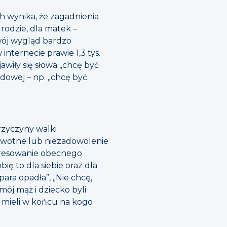
h wynika, że zagadnienia
rodzie, dla matek –
swój wygląd bardzo
internecie prawie 1,3 tys.
awiły się słowa „chcę być
wodowej – np. „chcę być
rzyczyny walki
owotne lub niezadowolenie
nteresowanie obecnego
ę to dla siebie oraz dla
ara opadła”, „Nie chcę,
mój mąż i dziecko byli
y mieli w końcu na kogo