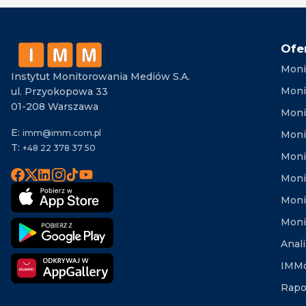
Ofe
Moni
Instytut Monitorowania Mediów S.A.
Moni
ul. Przyokopowa 33
01-208 Warszawa
Moni
E:
imm@imm.com.pl
Monit
T:
+48 22 378 37 50
Moni
Moni
Moni
Moni
Anal
IMMd
Rapo