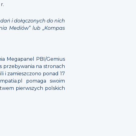
r.
dań i dołączonych do nich
ania Mediów” lub „Kompas
ania Megapanel PBI/Gemius
as przebywania na stronach
ili i zamieszczono ponad 17
Sympatia.pl pomaga swoim
ctwem pierwszych polskich