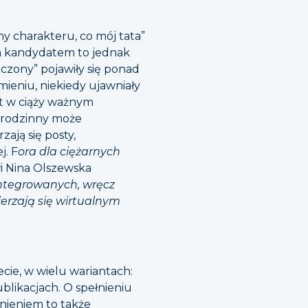
hy charakteru, co mój tata”
m kandydatem to jednak
czony” pojawiły się ponad
mieniu, niekiedy ujawniały
iet w ciąży ważnym
d rodzinny może
ają się posty,
j. F
ora dla ciężarnych
 Nina Olszewska
zintegrowanych, wręcz
erzają się wirtualnym
ecie, w wielu wariantach:
ublikacjach. O spełnieniu
nieniem to także