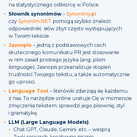
na statystycznego odbiorcę w Polsce.
Słownik synonimów
–
Synonimy.pl
czy
Synonim.NET
pomogą szybko znaleźć
odpowiedniki słów zbyt często występujących
w Twoim tekście.
Jasnopis
– jedną z podstawowych cech
skutecznego komunikatu PR jest stosowanie
w nim zasad prostego języka (ang.
plain
language
). Jasnopis przeanalizuje stopień
trudności Twojego tekstu, a także automatycznie
go uprości.
Language Tool
– literówki zdarzają się każdemu
z nas. To narzędzie online uratuje Cię w momencie
zmęczenia tekstem: sprawdzi jego pisownię, styl
i gramatykę.
LLM (Large Language Models)
:
Chat GPT, Claude, Gemini etc. – wesprą
Twój research, kreatywne pisanie