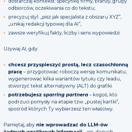
dostarczaj kontekst: specyfikę firmy, branży, grupy
odbiorców, oczekiwania co do tekstu;
precyzuj styl: „pisz jak specjalista z obszaru XYZ”,
„unikaj redakcji typowej dla AI”,
zawsze weryfikuj fakty, liczby i sens wypowiedzi.
Używaj AI, gdy:
chcesz przyspieszyć prostą, lecz czasochłonną
pracę
– przygotować roboczą wersję komunikatu,
wygenerować kilka wariantów tytułu czy leadu,
stworzyć tekst alternatywny (ALT) do grafiki.
potrzebujesz
sparring partnera
– kogoś, kto
podrzuci pomysły na etapie tzw. „pustej kartki”,
spośród których Ty wybierzesz ten właściwy.
Pamiętaj, aby
nie
wprowadzać do LLM-ów
żadnych wrażliwych informacji
– np. danych