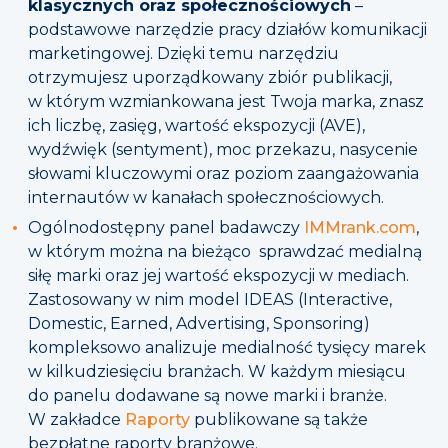
klasycznych oraz społecznościowych
–
podstawowe narzędzie pracy działów komunikacji
marketingowej. Dzięki temu narzędziu
otrzymujesz uporządkowany zbiór publikacji,
w którym wzmiankowana jest Twoja marka, znasz
ich liczbę, zasięg, wartość ekspozycji (AVE),
wydźwięk (sentyment), moc przekazu, nasycenie
słowami kluczowymi oraz poziom zaangażowania
internautów w kanałach społecznościowych.
Ogólnodostępny panel badawczy
IMMrank.com
,
w którym można na bieżąco sprawdzać medialną
siłę marki oraz jej wartość ekspozycji w mediach.
Zastosowany w nim model IDEAS (Interactive,
Domestic, Earned, Advertising, Sponsoring)
kompleksowo analizuje medialność tysięcy marek
w kilkudziesięciu branżach. W każdym miesiącu
do panelu dodawane są nowe marki i branże.
W zakładce
Raporty
publikowane są także
bezpłatne raporty branżowe.