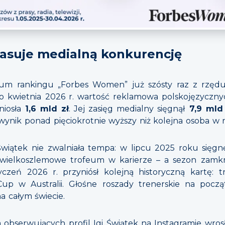
lasuje medialną konkurencję
dium rankingu „Forbes Women” już szósty raz z rzę
do kwietnia 2026 r. wartość reklamowa polskojęzycz
niosła
1,6 mld zł
. Jej zasięg medialny sięgnął
7,9 mld
wynik ponad pięciokrotnie wyższy niż kolejna osoba w
iątek nie zwalniała tempa: w lipcu 2025 roku sięgnę
wielkoszlemowe trofeum w karierze – a sezon zamknęł
czeń 2026 r. przyniósł kolejną historyczną kartę: tr
 w Australii. Głośne roszady trenerskie na począ
a całym świecie.
obserwujących profil Igi Świątek na Instagramie wrosł