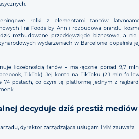
asycznych.
ningowe rolki z elementami tańców latynoamer
 nowych linii Foods by Ann i rozbudowa brandu kosm
 dziś rozbudowane przedsięwzięcie biznesowe, a nie 
ynarodowych wydarzeniach w Barcelonie dopełniła je
uje liczebnością fanów – ma łącznie ponad 9,7 mln
acebook, TikTok). Jej konto na TikToku (2,1 mln follow
ie 74 postach, co czyni tę platformę jednym z najbar
menki.
alnej decyduje dziś prestiż mediów
i zarządu, dyrektor zarządzająca usługami IMM zauważa: