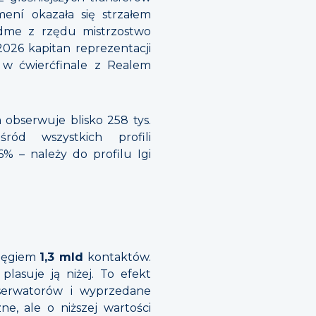
ení okazała się strzałem
ódme z rzędu mistrzostwo
2026 kapitan reprezentacji
 w ćwierćfinale z Realem
obserwuje blisko 258 tys.
ród wszystkich profili
6% – należy do profilu Igi
sięgiem
1,3 mld
kontaktów.
lasuje ją niżej. To efekt
bserwatorów i wyprzedane
e, ale o niższej wartości