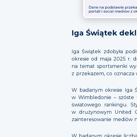
Iga Świątek dek
Iga Świątek zdobyła po
okresie od maja 2025 r. 
na temat sportsmenki wy
z przekazem, co oznacza 
W badanym okresie Iga Św
w Wimbledonie – szóste 
światowego rankingu. Sty
w drużynowym United Cup
zainteresowanie mediów n
W badanym okresie liczba 