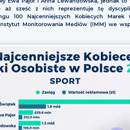
ły Ewa Pajor i Anna Lewandowska, jednak to 
– aż sześć z nich reprezentuje tę dyscypl
ngu 100 Najcenniejszych Kobiecych Marek 
Instytut Monitorowania Mediów (IMM) we ws