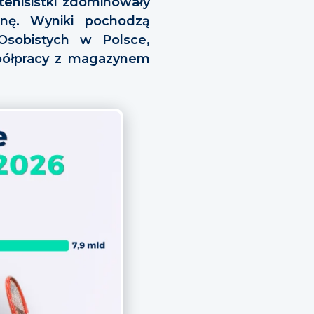
tenisistki zdominowały
inę. Wyniki pochodzą
Osobistych w Polsce,
półpracy z magazynem