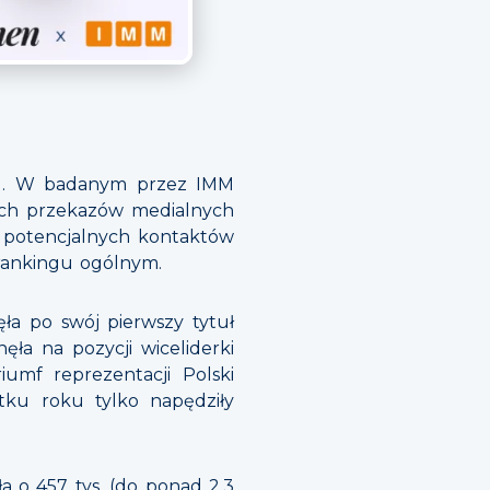
du. W badanym przez IMM
nych przekazów medialnych
potencjalnych kontaktów
 rankingu ogólnym.
ła po swój pierwszy tytuł
a na pozycji wiceliderki
iumf reprezentacji Polski
tku roku tylko napędziły
a o 457 tys. (do ponad 2,3