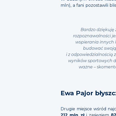
mln), a fani pozostawili bl
Bardzo dziękuję 
rozpoznawalności je
wspierania innych 
budować swoją 
i z odpowiedzialnością 
wyników sportowych dos
ważne
– skoment
Ewa Pajor błyszc
Drugie miejsce wśród naj
212 mln zł
i zasięgiem
8