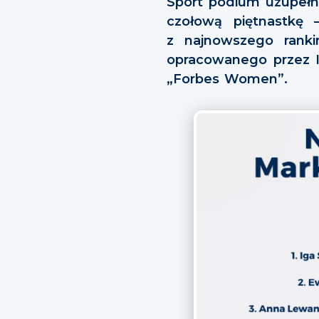
Sport podium uzupełni
czołową piętnastkę 
z najnowszego ranki
opracowanego przez 
„Forbes Women”.