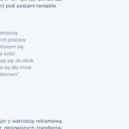
ń) pod postami tenisistki.
artością
ych postaw,
Staram się
 ludzi
zę się, że obok
re są dla mnie
 Women”.
jor z wartością reklamową
głośniejszych transferów