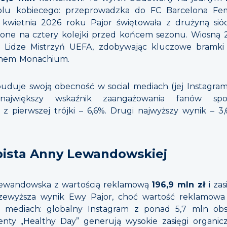
tbolu kobiecego: przeprowadzka do FC Barcelona Fem
c kwietnia 2026 roku Pajor świętowała z drużyną si
czone na cztery kolejki przed końcem sezonu. Wiosną 
 w Lidze Mistrzyń UEFA, zdobywając kluczowe bramki
ernem Monachium.
uduje swoją obecność w social mediach (jej Instagram 
ajwiększy wskaźnik zaangażowania fanów spoś
z pierwszej trójki – 6,6%. Drugi najwyższy wynik – 3,
bista Anny Lewandowskiej
ewandowska z wartością reklamową
196,9 mln zł
i za
rzewyższa wynik Ewy Pajor, choć wartość reklamowa p
 w mediach: globalny Instagram z ponad 5,7 mln o
enty „Healthy Day” generują wysokie zasięgi organiczn