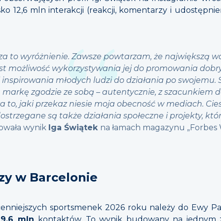
isko 12,6 mln interakcji (reakcji, komentarzy i udostępnie
za to wyróżnienie. Zawsze powtarzam, że największą w
st możliwość wykorzystywania jej do promowania dobr
i inspirowania młodych ludzi do działania po swojemu. 
markę zgodzie ze sobą – autentycznie, z szacunkiem do
za to, jaki przekaz niesie moja obecność w mediach. Cies
trzegane są także działania społeczne i projekty, któ
owała wynik
Iga Świątek
na łamach magazynu „Forbes
zy w Barcelonie
cenniejszych sportsmenek 2026 roku należy do Ewy Pa
29,6 mln
kontaktów. To wynik budowany na jednym z 