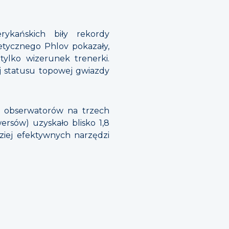
ykańskich biły rekordy
etycznego Phlov pokazały,
tylko wizerunek trenerki.
j statusu topowej gwiazdy
 obserwatorów na trzech
ersów) uzyskało blisko 1,8
dziej efektywnych narzędzi