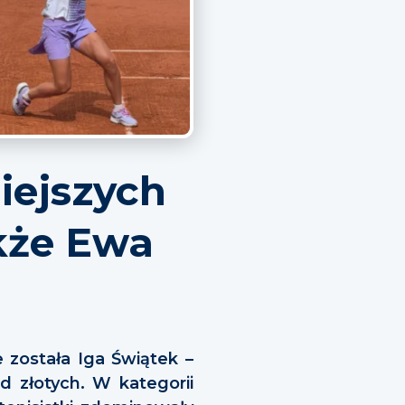
iejszych
kże Ewa
 została Iga Świątek –
rd złotych. W kategorii