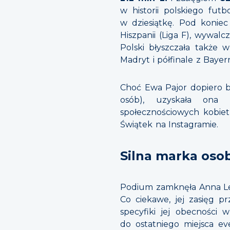
w historii polskiego fu
w dziesiątkę. Pod konie
Hiszpanii (Liga F), wywal
Polski błyszczała także
Madryt i półfinale z Bay
Choć Ewa Pajor dopiero b
osób), uzyskała ona n
społecznościowych kobiet 
Świątek na Instagramie.
Silna marka oso
Podium zamknęła Anna L
Co ciekawe, jej zasięg p
specyfiki jej obecności
do ostatniego miejsca ev