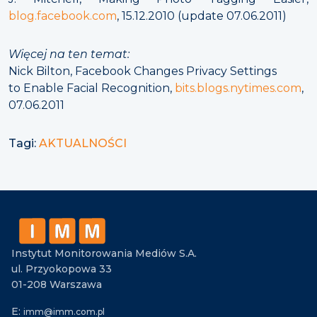
blog.facebook.com
, 15.12.2010 (update 07.06.2011)
Więcej na ten temat:
Nick Bilton, Facebook Changes Privacy Settings
to Enable Facial Recognition,
bits.blogs.nytimes.com
,
07.06.2011
Tagi:
AKTUALNOŚCI
Instytut Monitorowania Mediów S.A.
ul. Przyokopowa 33
01-208 Warszawa
E:
imm@imm.com.pl