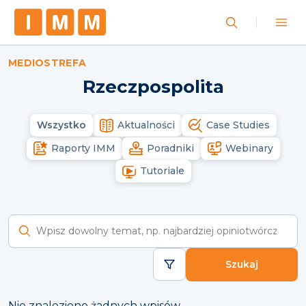
MEDIOSTREFA
Rzeczpospolita
Wszystko
Aktualności
Case Studies
Raporty IMM
Poradniki
Webinary
Tutoriale
Wyszukaj raporty
Szukaj
Nie znaleziono żadnych wpisów.