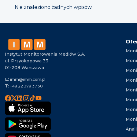
Nie znaleziono żadnych wpisów.
Ofe
Moni
Instytut Monitorowania Mediów S.A.
Moni
ul. Przyokopowa 33
01-208 Warszawa
Moni
E:
imm@imm.com.pl
Monit
T:
+48 22 378 37 50
Moni
Moni
Moni
Moni
Anal