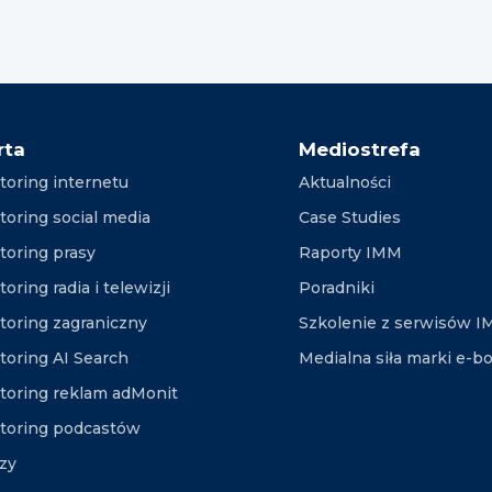
rta
Mediostrefa
toring internetu
Aktualności
toring social media
Case Studies
toring prasy
Raporty IMM
oring radia i telewizji
Poradniki
toring zagraniczny
Szkolenie z serwisów 
toring AI Search
Medialna siła marki e-b
toring reklam adMonit
toring podcastów
izy