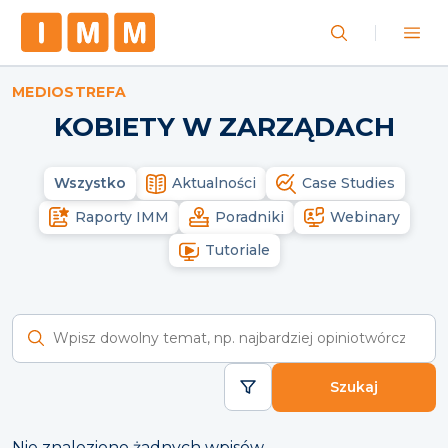
MEDIOSTREFA
KOBIETY W ZARZĄDACH
Wszystko
Aktualności
Case Studies
Raporty IMM
Poradniki
Webinary
Tutoriale
Wyszukaj raporty
Szukaj
Nie znaleziono żadnych wpisów.