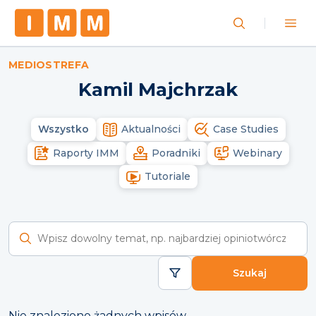
MEDIOSTREFA
Kamil Majchrzak
Wszystko
Aktualności
Case Studies
Raporty IMM
Poradniki
Webinary
Tutoriale
Wyszukaj raporty
Szukaj
Nie znaleziono żadnych wpisów.