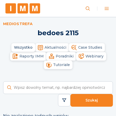
MEDIOSTREFA
bedoes 2115
Wszystko
Aktualności
Case Studies
Raporty IMM
Poradniki
Webinary
Tutoriale
Wyszukaj raporty
Szukaj
Nie znaleziono żadnych wpisów.