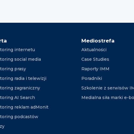
rta
Mediostrefa
toring internetu
Aktualności
toring social media
Case Studies
toring prasy
Raporty IMM
oring radia i telewizji
Poradniki
toring zagraniczny
Szkolenie z serwisów 
toring AI Search
Medialna siła marki e-b
toring reklam adMonit
toring podcastów
izy