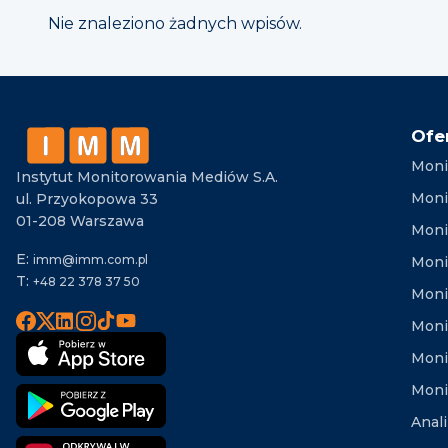
Nie znaleziono żadnych wpisów.
Ofe
Moni
Instytut Monitorowania Mediów S.A.
Moni
ul. Przyokopowa 33
01-208 Warszawa
Moni
E:
imm@imm.com.pl
Monit
T:
+48 22 378 37 50
Moni
Moni
Moni
Moni
Anal