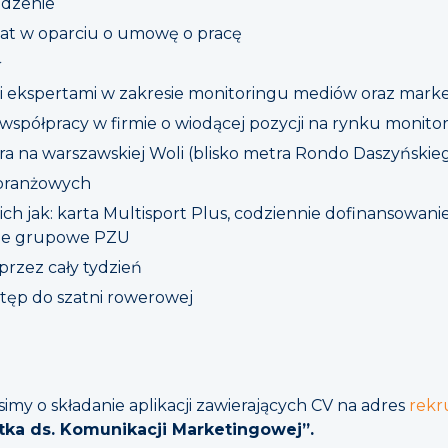
dzenie
tat w oparciu o umowę o pracę
ł
i ekspertami w zakresie monitoringu mediów oraz mark
współpracy w firmie o wiodącej pozycji na rynku monit
ura na warszawskiej Woli (blisko metra Rondo Daszyńskie
 branżowych
ch jak: karta Multisport Plus, codziennie dofinansowani
ie grupowe PZU
przez cały tydzień
stęp do szatni rowerowej
my o składanie aplikacji zawierających CV na adres
rekr
-tka ds. Komunikacji Marketingowej”.