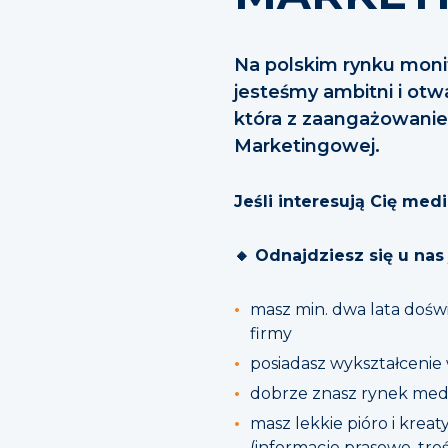
Na polskim rynku monit
jesteśmy ambitni i ot
która z zaangażowanie
Marketingowej.
Jeśli interesują Cię med
🔸 Odnajdziesz się u nas j
masz min. dwa lata doś
firmy
posiadasz wykształcenie
dobrze znasz rynek me
masz lekkie pióro i kre
(informacje prasowe, tre