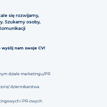
ale się rozwijamy,
ły. Szukamy osoby,
Komunikacji
o wyślij nam swoje CV!
znym dziale marketingu/PR
ions/ dziennikarstwa
etingowych i PR-owych