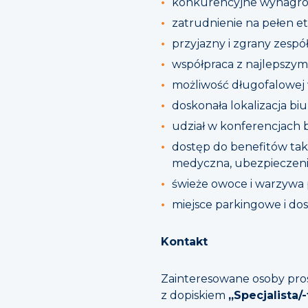
konkurencyjne wynagro
zatrudnienie na pełen e
przyjazny i zgrany zespó
współpraca z najlepszym
możliwość długofalowej 
doskonała lokalizacja bi
udział w konferencjach
dostęp do benefitów taki
medyczna, ubezpieczen
świeże owoce i warzywa 
miejsce parkingowe i do
Kontakt
Zainteresowane osoby prosi
z dopiskiem
„Specjalista/