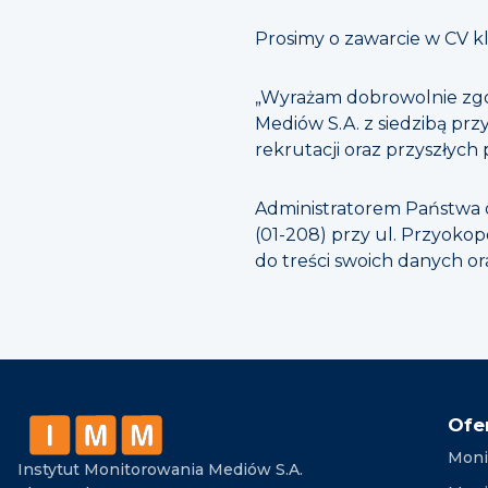
Prosimy o zawarcie w CV kl
„Wyrażam dobrowolnie zgo
Mediów S.A. z siedzibą pr
rekrutacji oraz przyszłych
Administratorem Państwa d
(01-208) przy ul. Przyokop
do treści swoich danych or
Ofe
Moni
Instytut Monitorowania Mediów S.A.