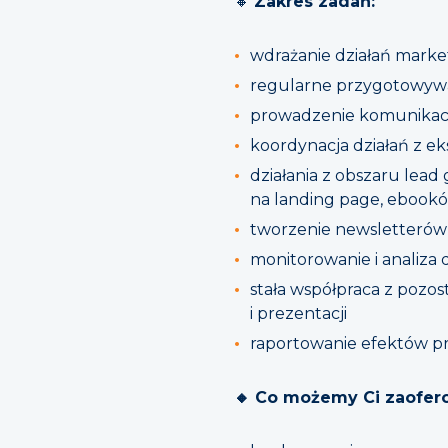
🔸
Zakres zadań:
wdrażanie działań marke
regularne przygotowywa
prowadzenie komunikacj
koordynacja działań z e
działania z obszaru lead
na landing page, ebookó
tworzenie newsletterów 
monitorowanie i analiza 
stała współpraca z pozo
i prezentacji
raportowanie efektów p
🔸 Co możemy Ci zaofer