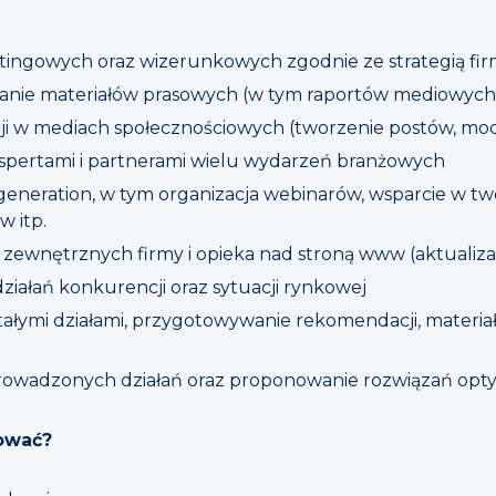
tingowych oraz wizerunkowych zgodnie ze strategią fi
nie materiałów prasowych (w tym raportów mediowych) 
i w mediach społecznościowych (tworzenie postów, mod
kspertami i partnerami wielu wydarzeń branżowych
 generation, w tym organizacja webinarów, wsparcie w t
w itp.
zewnętrznych firmy i opieka nad stroną www (aktualizac
działań konkurencji oraz sytuacji rynkowej
stałymi działami, przygotowywanie rekomendacji, mater
rowadzonych działań oraz proponowanie rozwiązań opt
ować?