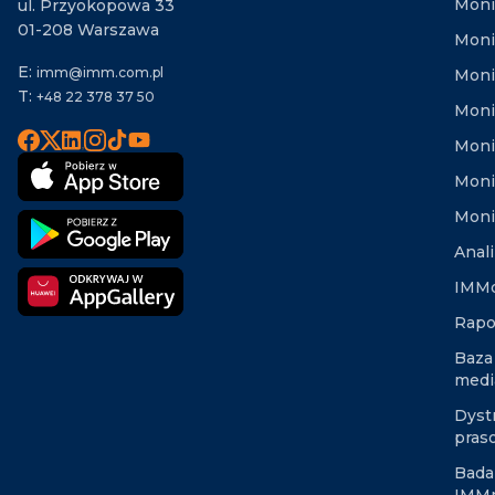
Moni
ul. Przyokopowa 33
01-208 Warszawa
Moni
E:
imm@imm.com.pl
Monit
T:
+48 22 378 37 50
Moni
Moni
Moni
Moni
Anal
IMMd
Rapo
Baza
medi
Dyst
pras
Bada