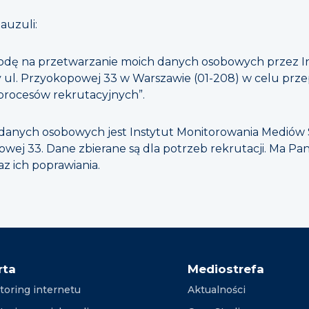
auzuli:
dę na przetwarzanie moich danych osobowych przez In
zy ul. Przyokopowej 33 w Warszawie (01-208) w celu pr
 procesów rekrutacyjnych”.
anych osobowych jest Instytut Monitorowania Mediów S
owej 33. Dane zbierane są dla potrzeb rekrutacji. Ma P
az ich poprawiania.
rta
Mediostrefa
toring internetu
Aktualności