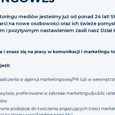
oringu mediów jesteśmy już od ponad 24 lat! St
warci na nowe osobowości oraz ich świeże pomys
m i pozytywnym nastawieniem zasili nasz Dział 
ia i znasz się na pracy w komunikacji i marketingu t
eśli:
wiadczenia w agencji marketingowej/PR lub w wewnętr
 wyższe, preferowane w zakresie marketingu/public relat
diów
atywne podejście do tworzenia angażujących treści mark
ści na strony www/landing page itp.)