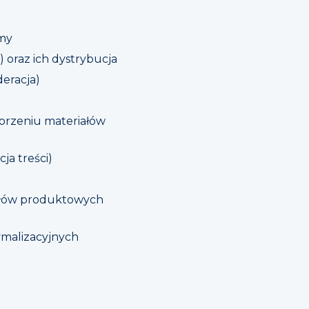
rmy
oraz ich dystrybucja
eracja)
worzeniu materiałów
ja treści)
iałów produktowych
ymalizacyjnych