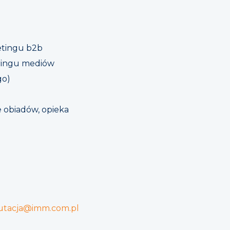
etingu b2b
oringu mediów
go)
e obiadów, opieka
utacja@imm.com.pl