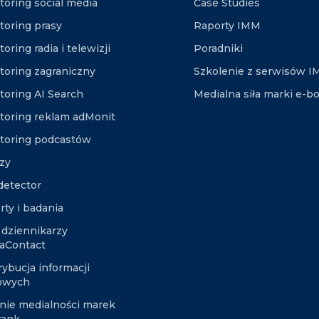
toring social media
Case Studies
toring prasy
Raporty IMM
oring radia i telewizji
Poradniki
toring zagraniczny
Szkolenie z serwisów 
toring AI Search
Medialna siła marki e-b
toring reklam adMonit
toring podcastów
izy
etector
rty i badania
 dziennikarzy
aContact
rybucja informacji
owych
nie medialności marek