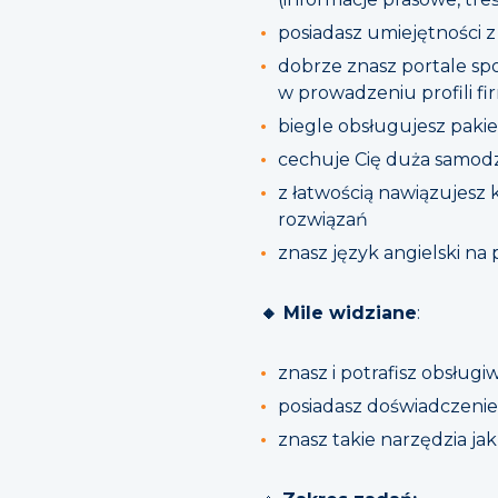
posiadasz umiejętności z
dobrze znasz portale sp
w prowadzeniu profili f
biegle obsługujesz pakie
cechuje Cię duża samodz
z łatwością nawiązujesz 
rozwiązań
znasz język angielski 
🔸 Mile widziane
:
znasz i potrafisz obsług
posiadasz doświadczeni
znasz takie narzędzia ja