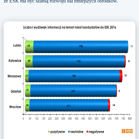
że ESK ma być szansą rozwoju dla mniejszych ośrodków.