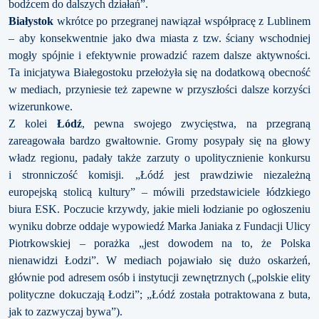
bodźcem do dalszych działań”.
Białystok
wkrótce po przegranej nawiązał współpracę z Lublinem
– aby konsekwentnie jako dwa miasta z tzw. ściany wschodniej
mogły spójnie i efektywnie prowadzić razem dalsze aktywności.
Ta inicjatywa Białegostoku przełożyła się na dodatkową obecność
w mediach, przyniesie też zapewne w przyszłości dalsze korzyści
wizerunkowe.
Z kolei
Łódź
, pewna swojego zwycięstwa, na przegraną
zareagowała bardzo gwałtownie. Gromy posypały się na głowy
władz regionu, padały także zarzuty o upolitycznienie konkursu
i stronniczość komisji. „Łódź jest prawdziwie niezależną
europejską stolicą kultury” – mówili przedstawiciele łódzkiego
biura ESK. Poczucie krzywdy, jakie mieli łodzianie po ogłoszeniu
wyniku dobrze oddaje wypowiedź Marka Janiaka z Fundacji Ulicy
Piotrkowskiej – porażka „jest dowodem na to, że Polska
nienawidzi Łodzi”. W mediach pojawiało się dużo oskarżeń,
głównie pod adresem osób i instytucji zewnętrznych („polskie elity
polityczne dokuczają Łodzi”; „Łódź została potraktowana z buta,
jak to zazwyczaj bywa”).