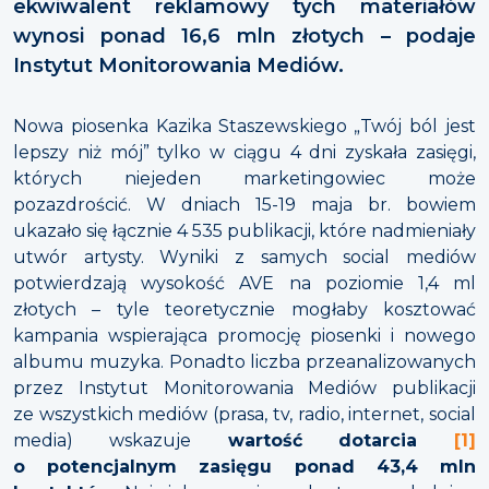
ekwiwalent reklamowy tych materiałów
wynosi ponad 16,6 mln złotych – podaje
Instytut Monitorowania Mediów.
Nowa piosenka Kazika Staszewskiego „Twój ból jest
lepszy niż mój” tylko w ciągu 4 dni zyskała zasięgi,
których niejeden marketingowiec może
pozazdrościć. W dniach 15-19 maja br. bowiem
ukazało się łącznie 4 535 publikacji, które nadmieniały
utwór artysty. Wyniki z samych social mediów
potwierdzają wysokość AVE na poziomie 1,4 ml
złotych – tyle teoretycznie mogłaby kosztować
kampania wspierająca promocję piosenki i nowego
albumu muzyka. Ponadto liczba przeanalizowanych
przez Instytut Monitorowania Mediów publikacji
ze wszystkich mediów (prasa, tv, radio, internet, social
media) wskazuje
wartość dotarcia
[1]
o potencjalnym zasięgu ponad 43,4 mln