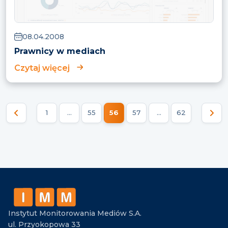
08.04.2008
Prawnicy w mediach
Czytaj więcej
1
…
55
56
57
…
62
Nawigacja
po
wpisach
Instytut Monitorowania Mediów S.A.
ul. Przyokopowa 33