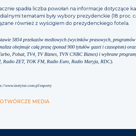
znie spadła liczba powołań na informacje dotyczące k
ialnymi tematami były wybory prezydenckie (18 proc. cał
iązane również z wyścigiem do prezydenckiego fotela.
tawie 5854 przekazów mediowych (wycinków prasowych, programów r
Analiza obejmuje całą prasę (ponad 900 tytułów gazet i czasopism) oraz
urbo, Polsat, TV4, TV Biznes, TVN CNBC Biznes) i wybrane program
 Radio ZET, TOK FM, Radio Euro, Radio Maryja, RDC).
ps://www.instytut.com.pl/raporty
NIOTWÓRCZE MEDIA