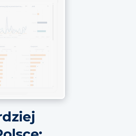
rdziej
olsce: