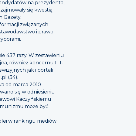
andydatów na prezydenta,
zajmowały się kwestią
 Gazety.
nformacji związanych
stawodawstwo i prawo,
wyborami.
ie 437 razy. W zestawieniu
jna, również koncernu ITI-
wizyjnych jak i portali
pl (34).
owa od marca 2010
wano się w odniesieniu
sławowi Kaczyńskiemu
stkomunizmu może być
kolei w rankingu mediów