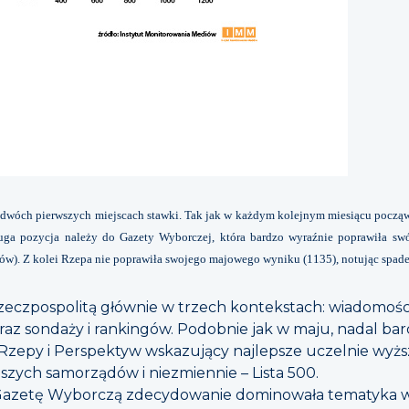
a dwóch pierwszych miejscach stawki. Tak jak w każdym kolejnym miesiącu począw
ruga pozycja należy do Gazety Wyborczej, która bardzo wyraźnie poprawiła s
tów). Z kolei Rzepa nie poprawiła swojego majowego wyniku (1135), notując spad
zeczpospolitą głównie w trzech kontekstach: wiadomoś
z sondaży i rankingów. Podobnie jak w maju, nadal ba
g Rzepy i Perspektyw wskazujący najlepsze uczelnie wyż
pszych samorządów i niezmiennie – Lista 500.
 Gazetę Wyborczą zdecydowanie dominowała tematyka 