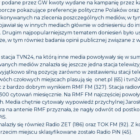
ły podane przez GW kwoty wydane na kampanię przez k
orcze pokazujące preferencje polityczne Polaków oraz 
konywanych na zlecenia poszczególnych mediów, w tym
jawiał się w innych mediach głównie w odniesieniu do i
. Drugim najpopularniejszym tematem doniesień było u
daże, w tym również badania opinii publicznej związane z 
 stacja TVN24, na którą inne media powoływały się w sum
wanych mediów znalazła się jeszcze jedna stacja telewizy
yjątkowo silną pozycję zarówno w zestawieniu stacji tele
óch czołowych miejscach plasują się onet.pl (65) i tvn24.
ąc z bardzo dobrym wynikiem RMF FM (327). Stacja radi
00 cytowań miesięcznie. Na RMF FM najczęściej powoły
. Media chętnie cytowały wypowiedź przychylnej Jaro
 która na antenie RMF przyznała, że nagły odwrót od po
iS.
lazły się również Radio ZET (186) oraz TOK FM (92). Z 
zecim miejscu sklasyfikowane zostało Radio PiN (45).