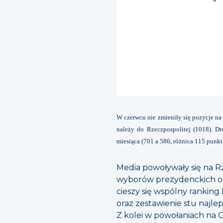
W czerwcu nie zmieniły się pozycje n
należy do Rzeczpospolitej (1018). D
miesiąca (701 a 586, różnica 115 punk
Media powoływały się na R
wyborów prezydenckich ora
cieszy się wspólny rankin
oraz zestawienie stu najle
Z kolei w powołaniach na