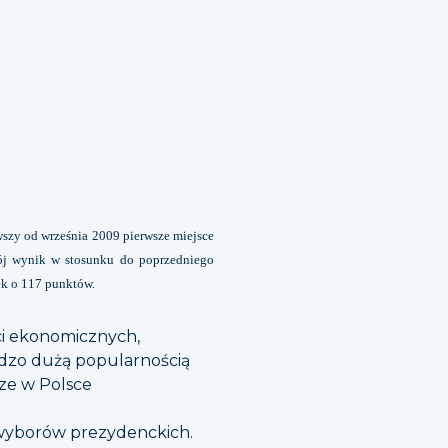
szy od września 2009 pierwsze miejsce
wój wynik w stosunku do poprzedniego
ek o 117 punktów.
ci ekonomicznych,
rdzo dużą popularnością
sze w Polsce
wyborów prezydenckich.