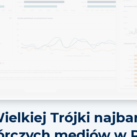
elkiej Trójki najba
órczych mediów w P