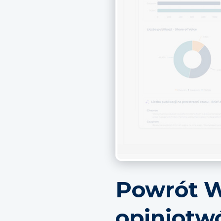
Powrót Wi
opiniotw