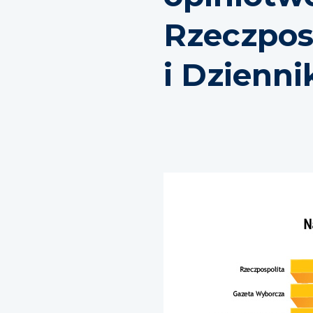
Rzeczpos
i Dzienn