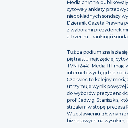
Media chętnie publikowa
cytowały ankiety przedwyb
niedokładnych sondaży wy
Dziennik Gazeta Prawna po
z wyborami prezydenckimi
a trzecim – rankingi i son
Tuż za podium znalazła się
piętnastu najczęściej cyto
TVN (244). Media ITI mają w
internetowych, gdzie na dw
Czerwiec to kolejny miesi
utrzymuje wynik powyżej 3
do wyborów prezydenckich
prof. Jadwigi Staniszkis,
strzałem w stopę prezesa P
W zestawieniu głównym zna
biznesowych na wysokim, tr