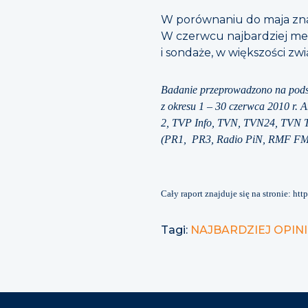
W porównaniu do maja znac
W czerwcu najbardziej med
i sondaże, w większości zw
Badanie przeprowadzono na pods
z okresu 1 – 30 czerwca 2010 r. 
2, TVP Info, TVN, TVN24, TVN T
(PR1, PR3, Radio PiN, RMF FM,
Cały raport znajduje się na stronie: htt
Tagi:
NAJBARDZIEJ OPI