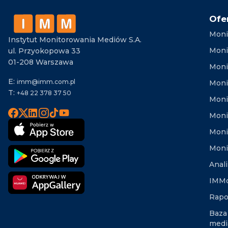
Ofe
Moni
Instytut Monitorowania Mediów S.A.
Moni
ul. Przyokopowa 33
01-208 Warszawa
Moni
E:
imm@imm.com.pl
Monit
T:
+48 22 378 37 50
Moni
Moni
Moni
Moni
Anal
IMMd
Rapo
Baza
medi