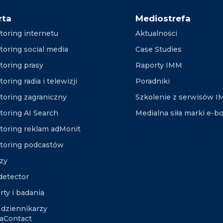
rta
Mediostrefa
toring internetu
Aktualności
toring social media
Case Studies
toring prasy
Raporty IMM
oring radia i telewizji
Poradniki
toring zagraniczny
Szkolenie z serwisów 
toring AI Search
Medialna siła marki e-b
toring reklam adMonit
toring podcastów
izy
etector
rty i badania
 dziennikarzy
aContact