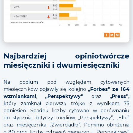
Najbardziej opiniotwórcze
miesięczniki i dwumiesięczniki
Na podium pod względem cytowanych
miesięczników pojawiły się kolejno
„Forbes” ze 164
wzmiankami
,
„Perspektywy”
oraz
„Press”,
który zamknął pierwszą trójkę z wynikiem 75
odniesień. Spadek liczby cytowań w porównaniu
do stycznia dotyczy mediów „Perspektywy”, „Elle”
oraz miesięcznika „Zwierciadło”. Pomimo obniżenia
o 80 proc. liczby cytowań magazynu „Perspektywy”