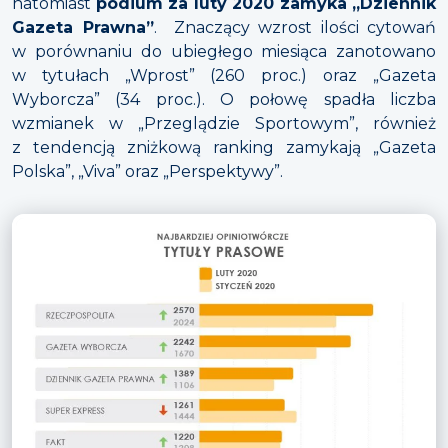
natomiast
podium za luty 2020 zamyka „Dziennik
Gazeta Prawna”
. Znaczący wzrost ilości cytowań
w porównaniu do ubiegłego miesiąca zanotowano
w tytułach „Wprost” (260 proc.) oraz „Gazeta
Wyborcza” (34 proc.). O połowę spadła liczba
wzmianek w „Przeglądzie Sportowym”, również
z tendencją zniżkową ranking zamykają „Gazeta
Polska”, „Viva” oraz „Perspektywy”.