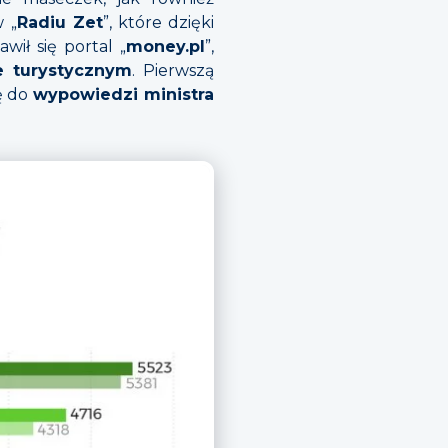
 „
Radiu Zet
”, które dzięki
ił się portal „
money.pl
”,
 turystycznym
. Pierwszą
ę do
wypowiedzi ministra