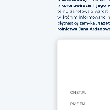
o
koronawirusie i jego 
temu zanotowało wzrost o
w którym informowano m.
piętnastkę zamyka „
gazet
rolnictwa Jana Ardanows