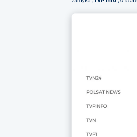
zamyka „
TVP Info
”, o któ