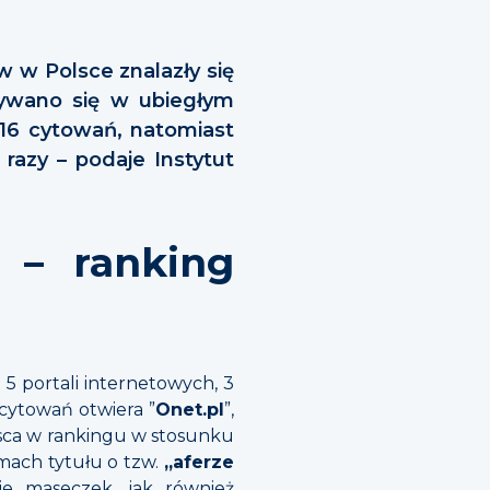
 w Polsce znalazły się
ływano się w ubiegłym
716 cytowań, natomiast
razy – podaje Instytut
a – ranking
5 portali internetowych, 3
 cytowań otwiera ”
Onet.pl
”,
jsca w rankingu w stosunku
amach tytułu o tzw.
„aferze
e maseczek, jak również