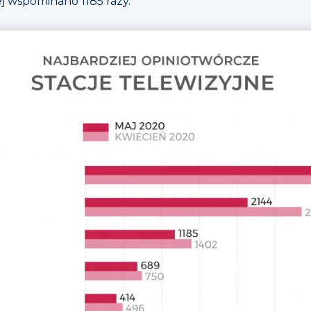
rej wspominano 1185 razy.