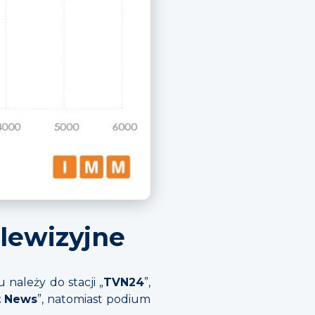
elewizyjne
należy do stacji „
TVN24
”,
t News
”, natomiast podium