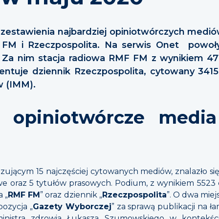
stawienia najbardziej opiniotwórczych mediów
F FM i Rzeczpospolita. Na serwis Onet powo
. Za nim stacja radiowa RMF FM z wynikiem 4
zentuje dziennik Rzeczpospolita, cytowany 3415 
 (IMM).
j opiniotwórcze medi
jącym 15 najczęściej cytowanych mediów, znalazło się 
iowe oraz 5 tytułów prasowych. Podium, z wynikiem 5523
a „
RMF FM
” oraz dziennik „
Rzeczpospolita
”. O dwa mie
pozycja „
Gazety Wyborczej
” za sprawą publikacji na ł
inistra zdrowia Łukasza Szumowskiego w kontekści