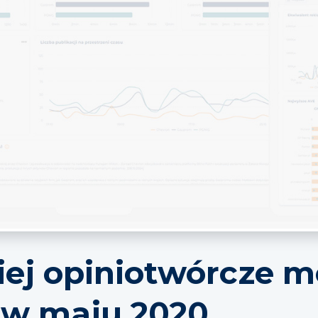
iej opiniotwórcze m
 w maju 2020