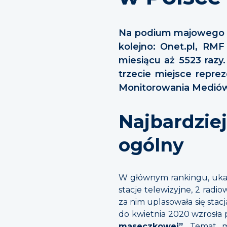
Na podium majowego ze
kolejno: Onet.pl, RM
miesiącu aż 5523 razy
trzecie miejsce repre
Monitorowania Mediów
Najbardzie
ogólny
W głównym rankingu, ukazu
stacje telewizyjne, 2 rad
za nim uplasowała się stacj
do kwietnia 2020 wzrosła 
maseczkowej”
. Temat m