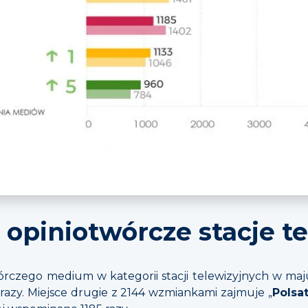
 opiniotwórcze stacje t
órczego medium w kategorii stacji telewizyjnych w maju 
razy. Miejsce drugie z 2144 wzmiankami zajmuje „
Polsa