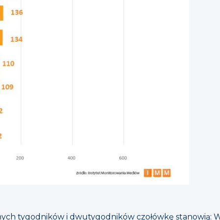
nych tygodników i dwutygodników czołówkę stanowią: 