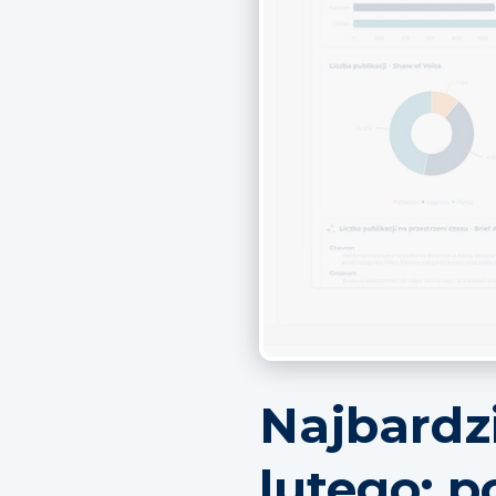
Najbardz
lutego: p