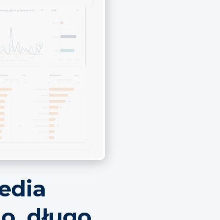
edia
go, długo