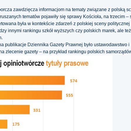
rcza zawdzięcza informacjom na tematy związane z polską sc
oruszanych tematów pojawiły się sprawy Kościoła, na trzecim –
towana była w kontekście zdarzeń z polskiej sceny polityczne
dzy innymi rankingu szkół wyższych czy polskich marek, ale te
h.
 publikacje Dziennika Gazety Prawnej było ustawodawstwo i 
a zlecenie gazety – na przykład rankingu polskich samorządó