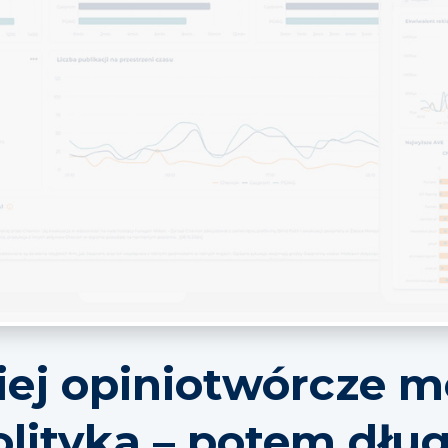
iej opiniotwórcze m
olityka – potem dłu