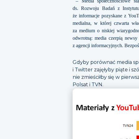
– Media społecznościowe sta
ds. Rozwoju Badań z Instytut
że informacje pozyskane z YouTu
medialna, w której czwarta wład
za medium o niskiej wiarygodn
odwrotną: media czerpią newsy 
z agencji informacyjnych. Bezpoś
Gdyby porównać media społ
i Twitter zajęłyby piąte i 
nie zmieściłby się w pierws
Polsat i TVN.