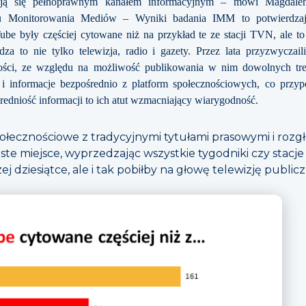
ją się pełnoprawnym kanałem informacyjnym – mówi Magdalena
u Monitorowania Mediów – Wyniki badania IMM to potwierdzaj
be były częściej cytowane niż na przykład te ze stacji TVN, ale to
za to nie tylko telewizja, radio i gazety. Przez lata przyzwyczai
ości, ze względu na możliwość publikowania w nim dowolnych treś
i informacje bezpośrednio z platform społecznościowych, co prz
redniość informacji to ich atut wzmacniający wiarygodność.
ecznościowe z tradycyjnymi tytułami prasowymi i rozgł
szóste miejsce, wyprzedzając wszystkie tygodniki czy stac
zej dziesiątce, ale i tak pobiłby na głowę telewizję public