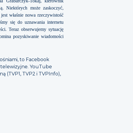
 Grabarczyk-Tokaj, kierownik
ą. Niektórych może zaskoczyć,
 jest właśnie nowa rzeczywistość
liśmy się do uznawania internetu
ci. Teraz obserwujemy sytuację
ypomina pozyskiwanie wiadomości
ośniami, to Facebook
je telewizyjne. YouTube
zną (TVP1, TVP2 i TVPInfo),