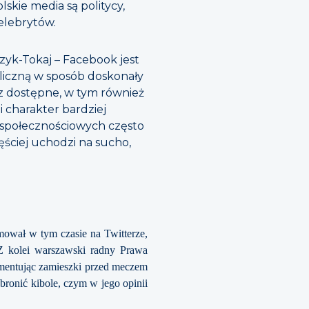
skie media są politycy,
elebrytów.
zyk-Tokaj – Facebook jest
bliczną w sposób doskonały
z dostępne, w tym również
i charakter bardziej
h społecznościowych często
ęściej uchodzi na sucho,
ował w tym czasie na Twitterze,
 Z kolei warszawski radny Prawa
Komentując zamieszki przed meczem
 bronić kibole, czym w jego opinii