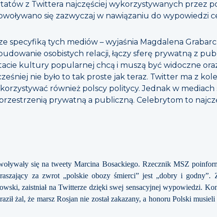
ytatów z Twittera najczęściej wykorzystywanych przez pol
owoływano się zazwyczaj w nawiązaniu do wypowiedzi c
 ze specyfiką tych mediów – wyjaśnia Magdalena Grabarc
 budowanie osobistych relacji, łączy sferę prywatną z pu
tacie kultury popularnej chcą i muszą być widoczne ora
eśniej nie było to tak proste jak teraz. Twitter ma z kole
wykorzystywać również polscy politycy. Jednak w mediac
 przestrzenią prywatną a publiczną. Celebrytom to najcz
woływały się na tweety Marcina Bosackiego. Rzecznik MSZ poinform
praszający za zwrot „polskie obozy śmierci” jest „dobry i godny”.
owski, zaistniał na Twitterze dzięki swej sensacyjnej wypowiedzi. 
ził żal, że marsz Rosjan nie został zakazany, a honoru Polski musieli