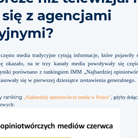
 się z agencjami
yjnymi?
zęsto media tradycyjne cytują informacje, które pojawiły 
ię okazało, na te trzy kanały media powoływały się części
wyniki porównano z rankingiem IMM „Najbardziej opiniotwó
lasowały się w pierwszej dziesiątce zestawienia generalnego.
y ranking
„Najbardziej opiniotwórcze media w Polsce”
, gdyby dołąc
iowych: