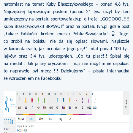
natomiast na temat Kuby Błaszczykowskiego – ponad 4,6 tys.
Najczęściej lajkowanym postem (ponad 21 tys. razy) był ten
umieszczony na portalu sportowefakty.pl o treści „GOOOOOL!!!!
Kuba Błaszczykowski! BRAWO!” oraz na portalu tvn.pl, gdzie post
„Łukasz Fabiański królem meczu Polska:Szwajcaria! 🙂 Tego,
co zrobił na boisku, nie da się opisać słowami. Napiszcie
w komentarzach, jak oceniacie jego grę!” miał ponad 100 tys.
lajków oraz 3,4 tys. udostępnień. „Co tu pisać!!! Spisał się
na medal ! Jak ja się uryczałam i mąż nie mógł mnie uspokoić
to naprawdę był mecz !!! Dziękujemy” – pisała internautka
ze wzruszeniem na Facebooku.