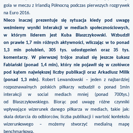
gola w meczu z Irlandią Północną podczas pierwszych rozgrywek
na Euro 2016.
Nieco inaczej prezentuje się sytuacja kiedy pod uwagę
weźmiemy wyniki interakcji w mediach społecznościowych,
w którym liderem jest Kuba Błaszczykowski. Wzbudził
on prawie 1,7 mln różnych aktywności, wliczając w to ponad
1,3 mln polubień, 305 tys. udostępnień oraz 35 tys.
komentarzy. W pierwszej trójce znalazł się jeszcze Łukasz
Fabiański (ponad 1,4 mln), który nie pojawił się w czołówce
pod kątem największej liczby publikacji oraz Arkadiusz Milik
(ponad 1,3 mln).
Robert Lewandowski – jeden z najbardziej
rozpoznawalnych polskich piłkarzy wzbudził o ponad 1mln
interakcji w social mediach mniej (ponad 700tys.)
od Błaszczykowskiego. Biorąc pod uwagę różne czynniki
wpływające wizerunek danego piłkarza w mediach, takie jak:
skala dotarcia do odbiorców, liczba publikacji i wartość kontekstu
wizerunkowego – możemy stworzyć medialną mapę
benchmarkową.