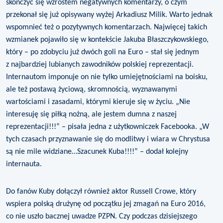
skończyć się wzrostem negatywnych komentarzy, o czym
przekonał się już opisywany wyżej Arkadiusz Milik. Warto jednak
wspomnieć też o pozytywnych komentarzach. Najwięcej takich
wzmianek pojawiło się w kontekście Jakuba Błaszczykowskiego,
który – po zdobyciu już dwóch goli na Euro – stał się jednym
z najbardziej lubianych zawodników polskiej reprezentacji.
Internautom imponuje on nie tylko umiejętnościami na boisku,
ale też postawą życiową, skromnością, wyznawanymi
wartościami i zasadami, którymi kieruje się w życiu. „Nie
interesuję się piłką nożną, ale jestem dumna z naszej
reprezentacji!!!” – pisała jedna z użytkowniczek Facebooka. „W
tych czasach przyznawanie się do modlitwy i wiara w Chrystusa
są nie mile widziane…Szacunek Kuba!!!!” – dodał kolejny
internauta.
Do fanów Kuby dołączył również aktor Russell Crowe, który
wspiera polską drużynę od początku jej zmagań na Euro 2016,
co nie uszło bacznej uwadze PZPN. Czy podczas dzisiejszego