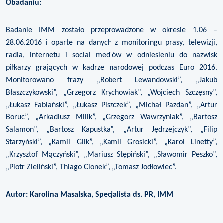
Obadaniu:
Badanie IMM zostało przeprowadzone w okresie 1.06 –
28.06.2016 i oparte na danych z monitoringu prasy, telewizji,
radia, internetu i social mediów w odniesieniu do nazwisk
piłkarzy grających w kadrze narodowej podczas Euro 2016.
Monitorowano frazy „Robert Lewandowski”, „Jakub
Błaszczykowski”, „Grzegorz Krychowiak”, „Wojciech Szczęsny”,
„Łukasz Fabiański”, „Łukasz Piszczek”, „Michał Pazdan”, „Artur
Boruc”, „Arkadiusz Milik”, „Grzegorz Wawrzyniak”, „Bartosz
Salamon”, „Bartosz Kapustka”, „Artur Jędrzejczyk”, „Filip
Starzyński”, „Kamil Glik”, „Kamil Grosicki”, „Karol Linetty”,
„Krzysztof Mączyński”, „Mariusz Stępiński”, „Sławomir Peszko”,
„Piotr Zieliński”, Thiago Cionek”, „Tomasz Jodłowiec”.
Autor: Karolina Masalska, Specjalista ds. PR, IMM