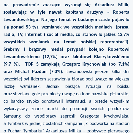
na prowadzenie znacząco wysunął się Arkadiusz Milik,
zostawiając w tyle nawet kapitana drużyny – Roberta
Lewandowskiego. Na jego temat w badanym czasie pojawiło
się ponad 53 tys. wzmianek we wszystkich mediach (prasa,
radio, TV, internet i social media, co stanowiło jakieś 13,7%
wszystkich wzmianek na temat polskiej reprezentacji).
Srebrny i brązowy medal przypadł kolejno Robertowi
Lewandowskiemu (12,7%) oraz Jakubowi Błaczykowskiemu
(9,7 %). TOP 5 zamykają Grzegorz Krychowiak (po 7,1%)
oraz Michał Pazdan (7,0%).
Lewandowski jeszcze kilka dni
wcześniej był liderem zestawienia biorąc pod uwagę największą
liczbę wzmianek. Jednak bieżąca sytuacja na boisku
oraz strzelane gole przeniosły uwagę na inne nazwiska piłkarskie,
co bardzo szybko odnotowali internauci, a przede wszystkim
wykorzystały znane marki do promocji swoich produktów.
Samsung do współpracy zaprosił Grzegorza Krychowiaka,
a Tymbark w jednej z ostatnich kampanii „Z podwórka na stadion
o Puchar Tymbarku” Arkadiusza Milika – zdobywcę pierwszego