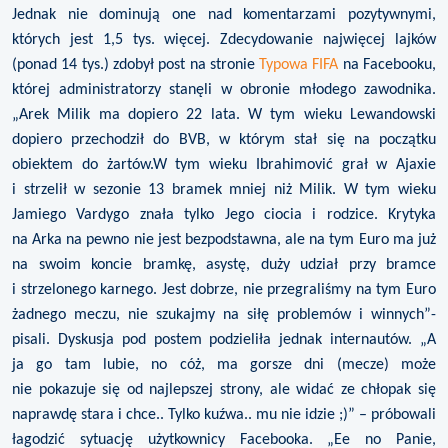
Jednak nie dominują one nad komentarzami pozytywnymi,
których jest 1,5 tys. więcej. Zdecydowanie najwięcej lajków
(ponad 14 tys.) zdobył post na stronie
Typowa FIFA
na Facebooku,
której administratorzy stanęli w obronie młodego zawodnika.
„Arek Milik ma dopiero 22 lata. W tym wieku Lewandowski
dopiero przechodził do BVB, w którym stał się na początku
obiektem do żartów.W tym wieku Ibrahimović grał w Ajaxie
i strzelił w sezonie 13 bramek mniej niż Milik. W tym wieku
Jamiego Vardygo znała tylko Jego ciocia i rodzice. Krytyka
na Arka na pewno nie jest bezpodstawna, ale na tym Euro ma już
na swoim koncie bramkę, asystę, duży udział przy bramce
i strzelonego karnego. Jest dobrze, nie przegraliśmy na tym Euro
żadnego meczu, nie szukajmy na siłę problemów i winnych”-
pisali. Dyskusja pod postem podzieliła jednak internautów. „A
ja go tam lubie, no cóż, ma gorsze dni (mecze) może
nie pokazuje się od najlepszej strony, ale widać ze chłopak się
naprawdę stara i chce.. Tylko kuźwa.. mu nie idzie ;)” – próbowali
łagodzić sytuację użytkownicy Facebooka. „Ee no Panie,