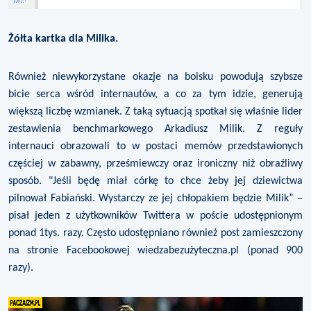
Żółta kartka dla Milika.
Również niewykorzystane okazje na boisku powodują szybsze
bicie serca wśród internautów, a co za tym idzie, generują
większą liczbę wzmianek. Z taką sytuacją spotkał się właśnie lider
zestawienia benchmarkowego Arkadiusz Milik. Z reguły
internauci obrazowali to w postaci memów przedstawionych
częściej w zabawny, prześmiewczy oraz ironiczny niż obraźliwy
sposób. "Jeśli będę miał córkę to chce żeby jej dziewictwa
pilnował Fabiański. Wystarczy ze jej chłopakiem będzie Milik” –
pisał jeden z użytkowników Twittera w poście udostępnionym
ponad 1tys. razy. Często udostępniano również post zamieszczony
na stronie Facebookowej wiedzabezużyteczna.pl (ponad 900
razy).