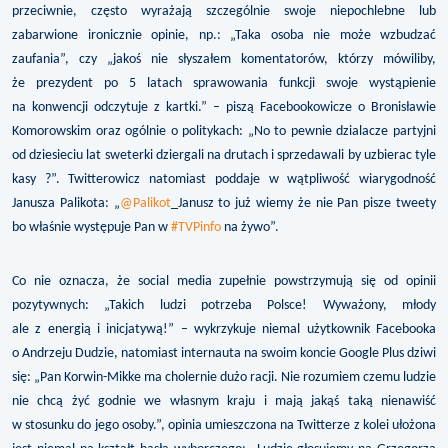
przeciwnie, często wyrażają szczególnie swoje niepochlebne lub
zabarwione ironicznie opinie, np.: „Taka osoba nie może wzbudzać
zaufania”, czy „jakoś nie słyszałem komentatorów, którzy mówiliby,
że prezydent po 5 latach sprawowania funkcji swoje wystąpienie
na konwencji odczytuje z kartki.” – piszą Facebookowicze o Bronisławie
Komorowskim oraz ogólnie o politykach: „No to pewnie dzialacze partyjni
od dziesieciu lat sweterki dziergali na drutach i sprzedawali by uzbierac tyle
kasy ?”. Twitterowicz natomiast poddaje w wątpliwość wiarygodność
Janusza Palikota: „
@Palikot
_Janusz to już wiemy że nie Pan pisze tweety
bo właśnie występuje Pan w
#TVPinfo
na żywo”.
Co nie oznacza, że social media zupełnie powstrzymują się od opinii
pozytywnych: „Takich ludzi potrzeba Polsce! Wyważony, młody
ale z energią i inicjatywą!” – wykrzykuje niemal użytkownik Facebooka
o Andrzeju Dudzie, natomiast internauta na swoim koncie Google Plus dziwi
się: „Pan Korwin-Mikke ma cholernie dużo racji. Nie rozumiem czemu ludzie
nie chcą żyć godnie we własnym kraju i mają jakąś taką nienawiść
w stosunku do jego osoby.”, opinia umieszczona na Twitterze z kolei ułożona