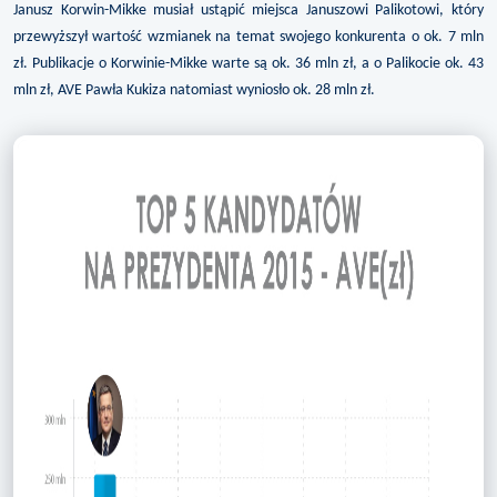
Janusz Korwin-Mikke musiał ustąpić miejsca Januszowi Palikotowi, który
przewyższył wartość wzmianek na temat swojego konkurenta o ok. 7 mln
zł. Publikacje o Korwinie-Mikke warte są ok. 36 mln zł, a o Palikocie ok. 43
mln zł, AVE Pawła Kukiza natomiast wyniosło ok. 28 mln zł.