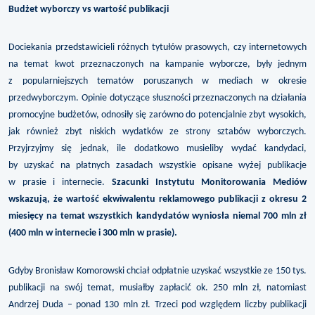
Budżet wyborczy vs wartość publikacji
Dociekania przedstawicieli różnych tytułów prasowych, czy internetowych
na temat kwot przeznaczonych na kampanie wyborcze, były jednym
z popularniejszych tematów poruszanych w mediach w okresie
przedwyborczym. Opinie dotyczące słuszności przeznaczonych na działania
promocyjne budżetów, odnosiły się zarówno do potencjalnie zbyt wysokich,
jak również zbyt niskich wydatków ze strony sztabów wyborczych.
Przyjrzyjmy się jednak, ile dodatkowo musieliby wydać kandydaci,
by uzyskać na płatnych zasadach wszystkie opisane wyżej publikacje
w prasie i internecie.
Szacunki Instytutu Monitorowania Mediów
wskazują, że wartość ekwiwalentu reklamowego publikacji z okresu 2
miesięcy na temat wszystkich kandydatów wyniosła niemal 700 mln zł
(400 mln w internecie i 300 mln w prasie).
Gdyby Bronisław Komorowski chciał odpłatnie uzyskać wszystkie ze 150 tys.
publikacji na swój temat, musiałby zapłacić ok. 250 mln zł, natomiast
Andrzej Duda – ponad 130 mln zł. Trzeci pod względem liczby publikacji