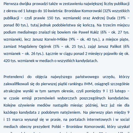
Pierwsza dwójka prowadzi także w zestawieniu największej liczby publikacji
z okresu od 1 lutego do 10 kwietnia: Bronisław Komorowski (32% wszystkich
publikacji – czyli prawie 150 tys. wzmianek) oraz Andrzej Duda (19% –
ponad 80 tys.), tutaj jednak podobieństwa się kończą. Na trzecim miejscu
podium medialnego znalazł się bowiem nie Paweł Kukiz (6% – ok. 27 tys.
wzmianek), lecz Janusz Korwin-Mikke (9% – ok. 40 tys.), a miejsce piąte,
zamiast Magdaleny Ogórek (5% – ok. 25 tys.), zajął Janusz Palikot (6%
wzmianek – ok. 26 tys.). Łącznie w ciągu ponad 2 miesięcy pojawiło się ok.
420 tys. wzmianek w mediach o wszystkich kandydatach.
Pretendenci do objęcia najwyższego państwowego urzędu, którzy
zakwalifikowali się do pierwszej piątki rankingu IMM, osiągnęli szczególnie
atrakcyjne wyniki w tym samym okresie, czyli pomiędzy 9 i 15 lutego –
w czasie emisji przemówień wyborczych poszczególnych kandydatów.
Kolejne ożywienie mediów nastąpiło miesiąc później, lecz już nie dla
każdego kandydata z podobnym natężeniem. Na pierwszy plan między 9
i 15 marca wysunął się w prasie, na portalach internetowych i w social
mediach obecny prezydent Polski – Bronisław Komorowski, który uzyskał