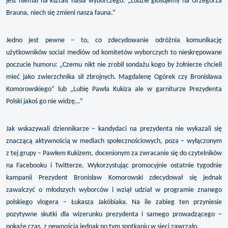
jest niemal na kształt hasła wyborczego: „Ludzie głosujemy na Grzegorza
Brauna, niech się zmieni nasza fauna.”
Jedno jest pewne – to, co zdecydowanie odróżnia komunikację
użytkowników social mediów od komitetów wyborczych to nieskrępowane
poczucie humoru: „Czemu nikt nie zrobił sondażu kogo by żołnierze chcieli
mieć jako zwierzchnika sił zbrojnych. Magdalenę Ogórek czy Bronisława
Komorowskiego” lub „Lubię Pawła Kukiza ale w garniturze Prezydenta
Polski jakoś go nie widzę…”
Jak wskazywali dziennikarze – kandydaci na prezydenta nie wykazali się
znaczącą aktywnością w mediach społecznościowych, poza – wyłączonym
z tej grupy – Pawłem Kukizem, docenionym za zwracanie się do czytelników
na Facebooku i Twitterze. Wykorzystując promocyjnie ostatnie tygodnie
kampanii Prezydent Bronisław Komorowski zdecydował się jednak
zawalczyć o młodszych wyborców i wziął udział w programie znanego
polskiego vlogera – Łukasza Jakóbiaka. Na ile zabieg ten przyniesie
pozytywne skutki dla wizerunku prezydenta i samego prowadzącego –
pokaże czas, z pewnością jednak po tym spotkaniu w sieci zawrzało.