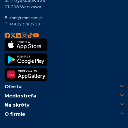
ul. Przyokopowa 33
01-208 Warszawa
E:
imm@imm.com.pl
T:
+48 22 378 37 50
Oferta
Mediostrefa
Na skróty
O firmie