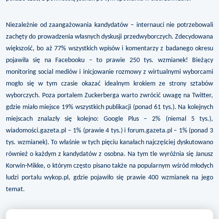
Niezależnie od zaangażowania kandydatów – internauci nie potrzebowali
zachęty do prowadzenia własnych dyskusji przedwyborczych. Zdecydowana
większość, bo aż 77% wszystkich wpisów i komentarzy z badanego okresu
pojawiła się na Facebooku – to prawie 250 tys. wzmianek! Bieżący
monitoring social mediów i inicjowanie rozmowy z wirtualnymi wyborcami
mogło się w tym czasie okazać idealnym krokiem ze strony sztabów
wyborczych. Poza portalem Zuckerberga warto zwrócić uwagę na Twitter,
gdzie miało miejsce 19% wszystkich publikacji (ponad 61 tys.). Na kolejnych
miejscach znalazły się kolejno: Google Plus – 2% (niemal 5 tys.),
wiadomości.gazeta.pl – 1% (prawie 4 tys.) i forum.gazeta.pl – 1% (ponad 3
tys. wzmianek). To właśnie w tych pięciu kanałach najczęściej dyskutowano
również o każdym z kandydatów z osobna. Na tym tle wyróżnia się Janusz
Korwin-Mikke, o którym często pisano także na popularnym wśród młodych
ludzi portalu wykop.pl, gdzie pojawiło się prawie 400 wzmianek na jego
temat.