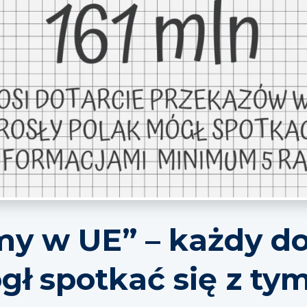
my w UE” – każdy do
gł spotkać się z ty