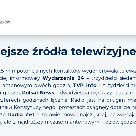
jsze źródła telewizyjne
77,8 mln potencjalnych kontaktów wygenerowała telewi
ściej informowały
Wydarzenia 24
– trzydzieści siedem
sem antenowym dwóch godzin,
TVP Info
– trzydzieści t
u godzin,
Polsat News
– dwadzieścia pięć razy i czasem 
czterech godzinach łącznie. Radio jest na drugim mie
nału Konstytucyjnego i protestach osiągnęły dotarcie n
arze
Radia Zet
o sprawie mówili najczęściej, poświęcają
j, ale z najdłuższym czasem antenowym – dziewięćdzie