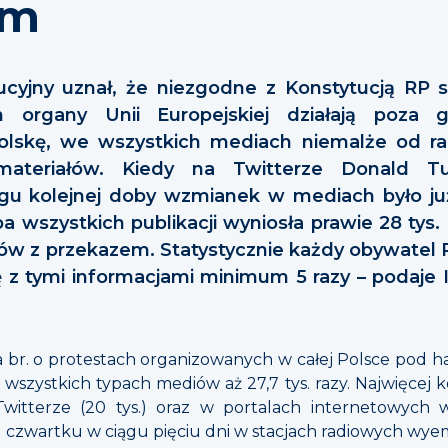
em
cyjny uznał, że niezgodne z Konstytucją RP s
 organy Unii Europejskiej działają poza g
olskę, we wszystkich mediach niemalże od raz
ateriałów. Kiedy na Twitterze Donald T
ągu kolejnej doby wzmianek w mediach było ju
ba wszystkich publikacji wyniosła prawie 28 tys.
ów z przekazem. Statystycznie każdy obywatel 
ię z tymi informacjami minimum 5 razy – podaje 
ka br. o protestach organizowanych w całej Polsce pod h
wszystkich typach mediów aż 27,7 tys. razy. Najwięcej
 Twitterze (20 tys.) oraz w portalach internetowych
 Od czwartku w ciągu pięciu dni w stacjach radiowych wy