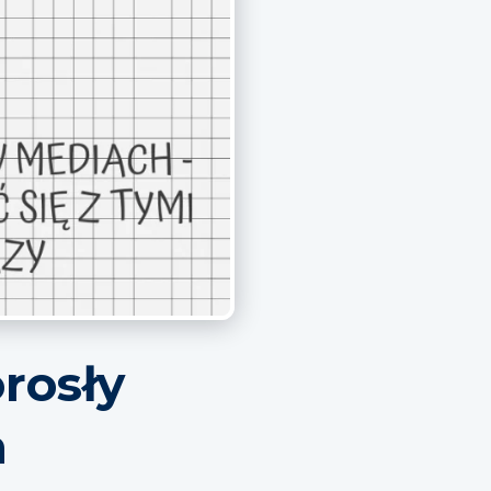
rosły
m