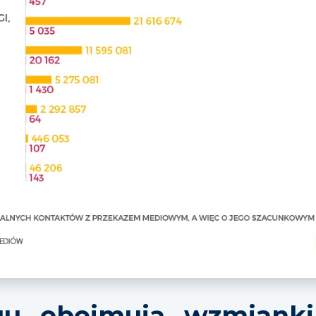
gu obejmują wzmianki