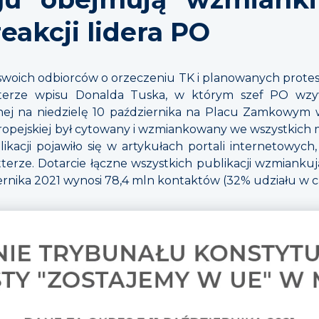
eakcji lidera PO
 swoich odbiorców o orzeczeniu TK i planowanych prote
terze wpisu Donalda Tuska, w którym szef PO wzyw
nej na niedzielę 10 października na Placu Zamkowym 
opejskiej był cytowany i wzmiankowany we wszystkich me
ikacji pojawiło się w artykułach portali internetowych
tterze. Dotarcie łączne wszystkich publikacji wzmiank
ernika 2021 wynosi 78,4 mln kontaktów (32% udziału w ca