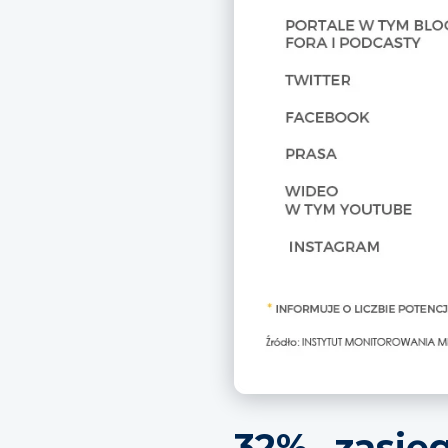
32% zasię