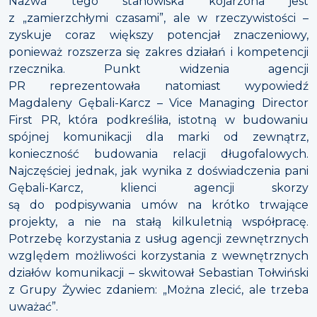
Nazwa tego stanowiska kojarzona jest
z „zamierzchłymi czasami”, ale w rzeczywistości –
zyskuje coraz większy potencjał znaczeniowy,
ponieważ rozszerza się zakres działań i kompetencji
rzecznika. Punkt widzenia agencji
PR reprezentowała natomiast wypowiedź
Magdaleny Gębali-Karcz – Vice Managing Director
First PR, która podkreśliła, istotną w budowaniu
spójnej komunikacji dla marki od zewnątrz,
konieczność budowania relacji długofalowych.
Najczęściej jednak, jak wynika z doświadczenia pani
Gębali-Karcz, klienci agencji skorzy
są do podpisywania umów na krótko trwające
projekty, a nie na stałą kilkuletnią współpracę.
Potrzebę korzystania z usług agencji zewnętrznych
względem możliwości korzystania z wewnętrznych
działów komunikacji – skwitował Sebastian Tołwiński
z Grupy Żywiec zdaniem: „Można zlecić, ale trzeba
uważać”.