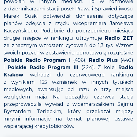
powołań w innych mediach. To w rozmowie
z dziennikarzami stacji poseł Prawa i Sprawiedliwości
Marek Suski potwierdził doniesienia dotyczące
planów odejścia z rządu wicepremiera Jarosława
Kaczyńskiego. Podobnie do poprzedniego miesiąca
drugie miejsce w rankingu utrzymuje
Radio ZET
ze znacznym wzrostem cytowań do 1,3 tys. Wzrost
swoich pozycji w zestawieniu odnotowują rozgłośnie
Polskie Radio Program I
(496),
Radio Plus
(440)
i
Polskie Radio Program III
(224). Z kolei
Radio
Kraków
wchodzi do czerwcowego rankingu
z wynikiem 155 wzmianek w innych tytułach
mediowych, awansując od razu o trzy miejsca
względem maja. Na początku czerwca stacja
przeprowadziła wywiad z wicemarszałkiem Sejmu
Ryszardem Terleckim, który przekazał między
innymi informacje na temat planowej ustawie
wspierającej kredytobiorców.