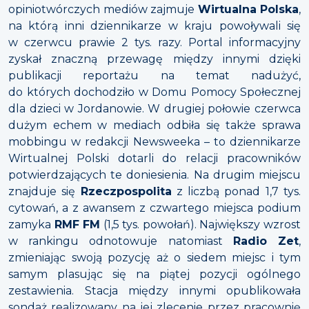
opiniotwórczych mediów zajmuje
Wirtualna Polska
,
na którą inni dziennikarze w kraju powoływali się
w czerwcu prawie 2 tys. razy. Portal informacyjny
zyskał znaczną przewagę między innymi dzięki
publikacji reportażu na temat nadużyć,
do których dochodziło w Domu Pomocy Społecznej
dla dzieci w Jordanowie. W drugiej połowie czerwca
dużym echem w mediach odbiła się także sprawa
mobbingu w redakcji Newsweeka – to dziennikarze
Wirtualnej Polski dotarli do relacji pracowników
potwierdzających te doniesienia. Na drugim miejscu
znajduje się
Rzeczpospolita
z liczbą ponad 1,7 tys.
cytowań, a z awansem z czwartego miejsca podium
zamyka
RMF FM
(1,5 tys. powołań). Największy wzrost
w rankingu odnotowuje natomiast
Radio Zet
,
zmieniając swoją pozycję aż o siedem miejsc i tym
samym plasując się na piątej pozycji ogólnego
zestawienia. Stacja między innymi opublikowała
sondaż realizowany na jej zlecenie przez pracownię