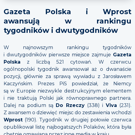
Gazeta Polska i Wprost
awansują w rankingu
tygodników i dwutygodników
W najnowszym rankingu tygodników
i dwutygodników pierwsze miejsce zajmuje
Gazeta
Polska
z liczbą 521 cytowań. W czerwcu
ogólnopolski tygodnik awansował aż o dwanaście
pozycji, głównie za sprawą wywiadu z Jarosławem
Kaczyńskim. Prezes PiS powiedział, że Niemcy
są w Europie niezwykle destrukcyjnym elementem
i nie traktują Polski jak równoprawnego partnera.
Dalej na podium są
Do Rzeczy
(338) i
Viva
(231).
Z awansem o dziewięć miejsc do zestawienia wchodzi
Wprost
(190). Tygodnik w drugiej połowie czerwca
opublikował listę najbogatszych Polaków, która była
chętnie omawiana przez inne media w kraju.