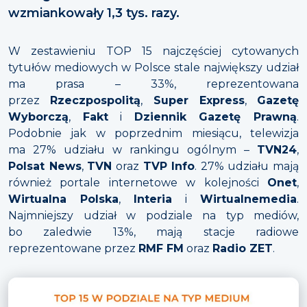
wzmiankowały 1,3 tys. razy.
W zestawieniu TOP 15 najczęściej cytowanych
tytułów mediowych w Polsce stale największy udział
ma prasa – 33%, reprezentowana
przez
Rzeczpospolitą
,
Super Express
,
Gazetę
Wyborczą
,
Fakt
i
Dziennik Gazetę Prawną
.
Podobnie jak w poprzednim miesiącu, telewizja
ma 27% udziału w rankingu ogólnym –
TVN24
,
Polsat News
,
TVN
oraz
TVP Info
. 27% udziału mają
również portale internetowe w kolejności
Onet
,
Wirtualna Polska
,
Interia
i
Wirtualnemedia
.
Najmniejszy udział w podziale na typ mediów,
bo zaledwie 13%, mają stacje radiowe
reprezentowane przez
RMF FM
oraz
Radio ZET
.