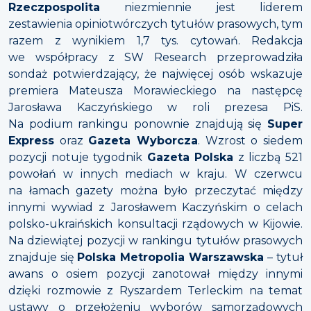
Rzeczpospolita
niezmiennie jest liderem
zestawienia opiniotwórczych tytułów prasowych, tym
razem z wynikiem 1,7 tys. cytowań. Redakcja
we współpracy z SW Research przeprowadziła
sondaż potwierdzający, że najwięcej osób wskazuje
premiera Mateusza Morawieckiego na następcę
Jarosława Kaczyńskiego w roli prezesa PiS.
Na podium rankingu ponownie znajdują się
Super
Express
oraz
Gazeta Wyborcza
. Wzrost o siedem
pozycji notuje tygodnik
Gazeta Polska
z liczbą 521
powołań w innych mediach w kraju. W czerwcu
na łamach gazety można było przeczytać między
innymi wywiad z Jarosławem Kaczyńskim o celach
polsko-ukraińskich konsultacji rządowych w Kijowie.
Na dziewiątej pozycji w rankingu tytułów prasowych
znajduje się
Polska Metropolia Warszawska
– tytuł
awans o osiem pozycji zanotował między innymi
dzięki rozmowie z Ryszardem Terleckim na temat
ustawy o przełożeniu wyborów samorządowych