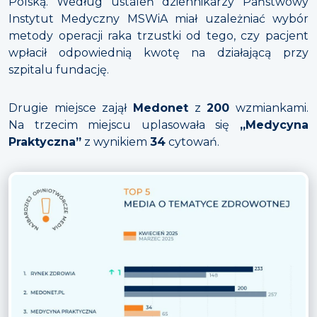
Polską. Według ustaleń dziennikarzy Państwowy
Instytut Medyczny MSWiA miał uzależniać wybór
metody operacji raka trzustki od tego, czy pacjent
wpłacił odpowiednią kwotę na działającą przy
szpitalu fundację.
Drugie miejsce zajął
Medonet
z
200
wzmiankami.
Na trzecim miejscu uplasowała się
„Medycyna
Praktyczna”
z wynikiem
34
cytowań.