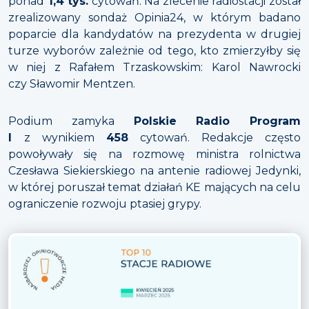
ponad
1,4
tys.
cytowań. Na zlecenie radiostacji został
zrealizowany sondaż Opinia24, w którym badano
poparcie dla kandydatów na prezydenta w drugiej
turze wyborów zależnie od tego, kto zmierzyłby się
w niej z Rafałem Trzaskowskim: Karol Nawrocki
czy Sławomir Mentzen.
Podium zamyka
Polskie Radio Program
I
z wynikiem
458
cytowań. Redakcje często
powoływały się na rozmowę ministra rolnictwa
Czesława Siekierskiego na antenie radiowej Jedynki,
w której poruszał temat działań KE mających na celu
ograniczenie rozwoju ptasiej grypy.