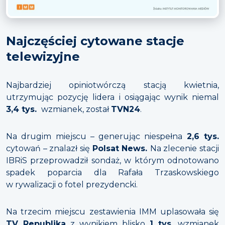
Najczęściej cytowane stacje
telewizyjne
Najbardziej opiniotwórczą stacją kwietnia,
utrzymując pozycję lidera i osiągając wynik niemal
3,4 tys.
wzmianek, został
TVN24
.
Na drugim miejscu – generując niespełna
2,6 tys.
cytowań – znalazł się
Polsat News.
Na zlecenie stacji
IBRiS przeprowadził sondaż, w którym odnotowano
spadek poparcia dla Rafała Trzaskowskiego
w rywalizacji o fotel prezydencki.
Na trzecim miejscu zestawienia IMM uplasowała się
TV Republika
z wynikiem blisko
1 tys.
wzmianek