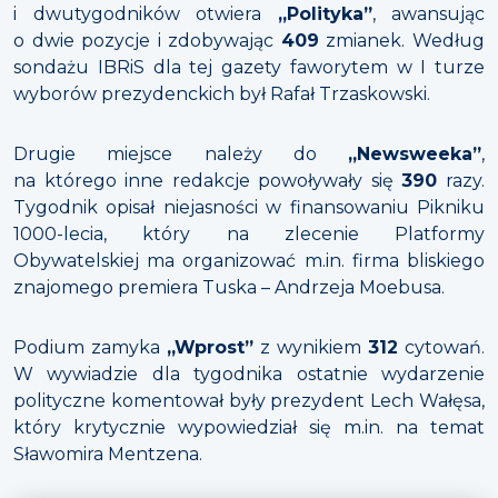
i dwutygodników otwiera
„Polityka”
, awansując
o dwie pozycje i zdobywając
409
zmianek. Według
sondażu IBRiS dla tej gazety faworytem w I turze
wyborów prezydenckich był Rafał Trzaskowski.
Drugie miejsce należy do
„Newsweeka”
,
na którego inne redakcje powoływały się
390
razy.
Tygodnik opisał niejasności w finansowaniu Pikniku
1000-lecia, który na zlecenie Platformy
Obywatelskiej ma organizować m.in. firma bliskiego
znajomego premiera Tuska – Andrzeja Moebusa.
Podium zamyka
„Wprost”
z wynikiem
312
cytowań.
W wywiadzie dla tygodnika ostatnie wydarzenie
polityczne komentował były prezydent Lech Wałęsa,
który krytycznie wypowiedział się m.in. na temat
Sławomira Mentzena.