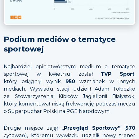
Podium mediów o tematyce
sportowej
Najbardziej opiniotwórczym medium o tematyce
sportowej w kwietniu został
TVP Sport
,
który osiągnął wynik
950
wzmianek w innych
mediach. Wywiadu stacji udzielił Adam Tołoczko
ze Stowarzyszenia Kibiców Jagiellonii Białystok,
który komentował niską frekwencję podczas meczu
o Superpuchar Polski na PGE Narodowym.
Drugie miejsce zajął
„Przegląd Sportowy”
(
570
cytowań), któremu wywiadu udzielił nowy trener