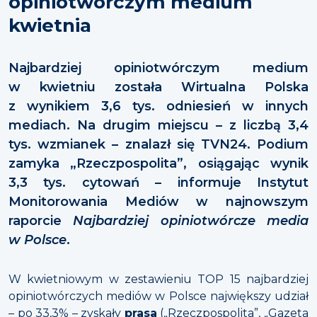
opiniotwórczym medium
kwietnia
Najbardziej opiniotwórczym medium
w kwietniu została Wirtualna Polska
z wynikiem 3,6 tys. odniesień w innych
mediach. Na drugim miejscu – z liczbą 3,4
tys. wzmianek – znalazł się TVN24. Podium
zamyka „Rzeczpospolita”, osiągając wynik
3,3 tys. cytowań – informuje Instytut
Monitorowania Mediów w najnowszym
raporcie
Najbardziej opiniotwórcze media
w Polsce
.
W kwietniowym w zestawieniu TOP 15 najbardziej
opiniotwórczych mediów w Polsce największy udział
– po 33,3% – zyskały
prasa
(„Rzeczpospolita”, „Gazeta