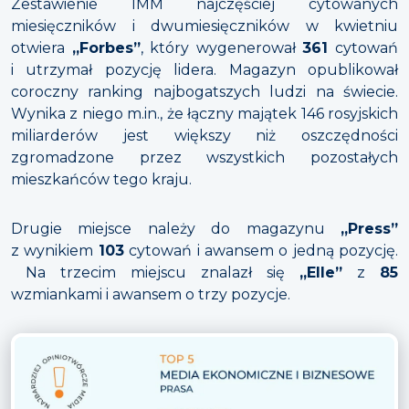
Zestawienie IMM najczęściej cytowanych
miesięczników i dwumiesięczników w kwietniu
otwiera
„Forbes”
, który wygenerował
361
cytowań
i utrzymał pozycję lidera. Magazyn opublikował
coroczny ranking najbogatszych ludzi na świecie.
Wynika z niego m.in., że łączny majątek 146 rosyjskich
miliarderów jest większy niż oszczędności
zgromadzone przez wszystkich pozostałych
mieszkańców tego kraju.
Drugie miejsce należy do magazynu
„Press”
z wynikiem
103
cytowań i awansem o jedną pozycję.
Na trzecim miejscu znalazł się
„Elle”
z
85
wzmiankami i awansem o trzy pozycje.