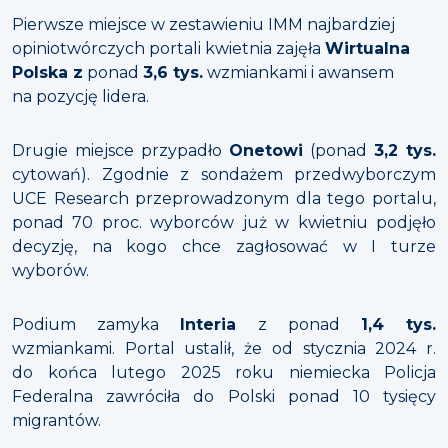
Pierwsze miejsce w zestawieniu IMM najbardziej
opiniotwórczych portali kwietnia zajęła
Wirtualna
Polska z
ponad
3,6 tys.
wzmiankami i awansem
na pozycję lidera.
Drugie miejsce przypadło
Onetowi
(ponad
3,2 tys.
cytowań). Zgodnie z sondażem przedwyborczym
UCE Research przeprowadzonym dla tego portalu,
ponad 70 proc. wyborców już w kwietniu podjęło
decyzję, na kogo chce zagłosować w I turze
wyborów.
Podium zamyka
Interia
z ponad
1,4 tys.
wzmiankami. Portal ustalił, że od stycznia 2024 r.
do końca lutego 2025 roku niemiecka Policja
Federalna zawróciła do Polski ponad 10 tysięcy
migrantów.