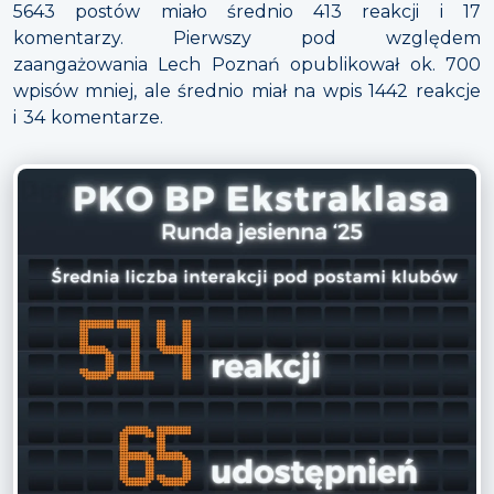
5643 postów miało średnio 413 reakcji i 17
komentarzy. Pierwszy pod względem
zaangażowania Lech Poznań opublikował ok. 700
wpisów mniej, ale średnio miał na wpis 1442 reakcje
i 34 komentarze.