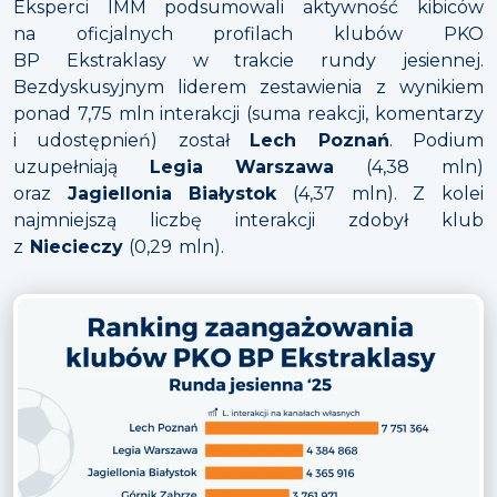
Eksperci IMM podsumowali aktywność kibiców
na oficjalnych profilach klubów PKO
BP Ekstraklasy w trakcie rundy jesiennej.
Bezdyskusyjnym liderem zestawienia z wynikiem
ponad 7,75 mln interakcji (suma reakcji, komentarzy
i udostępnień) został
Lech Poznań
. Podium
uzupełniają
Legia Warszawa
(4,38 mln)
oraz
Jagiellonia Białystok
(4,37 mln). Z kolei
najmniejszą liczbę interakcji zdobył klub
z
Niecieczy
(0,29 mln).