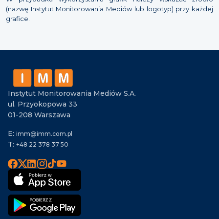
(nazwę Instytut Monitorowania Mediów lub logotyp) przy każdej
grafice.
Instytut Monitorowania Mediów S.A.
ul. Przyokopowa 33
01-208 Warszawa
E:
imm@imm.com.pl
T:
+48 22 378 37 50