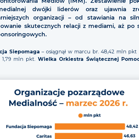
onitorowania Mediów (IMM). Zestawienie pok
edialnej dwójki liderów oraz ujawnia zró
rniejszych organizacji – od stawiania na si
wanie skutecznych relacji z mediami, aż po 
sponsoringowych.
cja Siepomaga
– osiągnął w marcu br. 48,42 mln pkt 
o 1,79 mln pkt.
Wielka Orkiestra Świątecznej Pomo
.