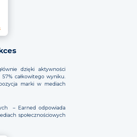
ukces
ównie dzięki aktywności
. 57% całkowitego wyniku.
spozycja marki w mediach
nych – Earned odpowiada
mediach społecznościowych