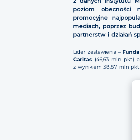
z danych Instytutu M
poziom obecności m
promocyjne najpopula
mediach, poprzez budo
partnerstw i działań 
Lider zestawienia –
Funda
Caritas
(46,63 mln pkt) 
z wynikiem 38,87 mln pkt