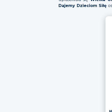
Dajemy Dzieciom Siłę
os