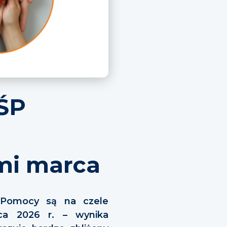
OŚP
mi marca
j Pomocy są na czele
rca 2026 r. – wynika