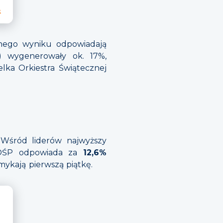
nego wyniku odpowiadają
c) wygenerowały ok. 17%,
elka Orkiestra Świątecznej
 Wśród liderów najwyższy
OŚP odpowiada za
12,6%
mykają pierwszą piątkę.