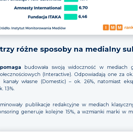
 trzy różne sposoby na medialny s
epomaga
budowała swoją widoczność w mediach gł
ecznościowych (Interactive). Odpowiadają one za ok
że kanały własne (Domestic) – ok. 26%, natomiast ek
k. 13%.
minowały publikacje redakcyjne w mediach klasycz
onsoring generuje kolejne 15%, a wzmianki marki w 