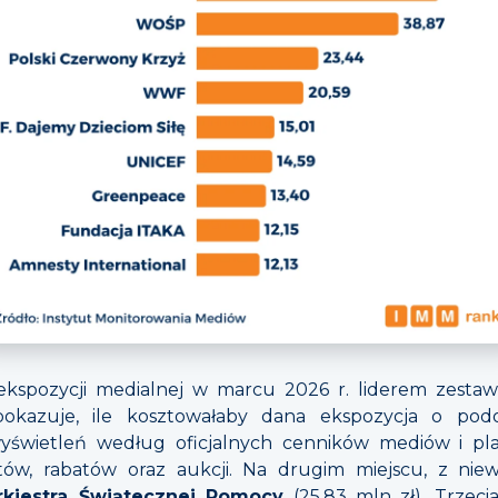
kspozycji medialnej w marcu 2026 r. liderem zestawi
okazuje, ile kosztowałaby dana ekspozycja o podo
yświetleń według oficjalnych cenników mediów i pla
tów, rabatów oraz aukcji. Na drugim miejscu, z niew
rkiestra Świątecznej Pomocy
(25,83 mln zł). Trzec