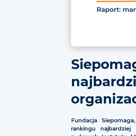
Siepomag
najbardz
organiza
Fundacja Siepomaga,
rankingu najbardzie