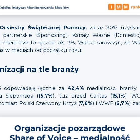
 Orkiestry Świątecznej Pomocy,
za aż 80% uzyska
i partnerskie (Sponsoring). Kanały własne (Domesti
 Interactive to łącznie ok. 3%. Warto zauważyć, że Wi
zna w mediach od początku roku.
izacji na tle branży
5 odpowiadają łącznie za
42,4%
medialności branży.
ja Siepomaga (
15,7%
), tuż przed Caritas (
15,1%
). W
omiast Polski Czerwony Krzyż (
7,6%
) i WWF (
6,7%
) za