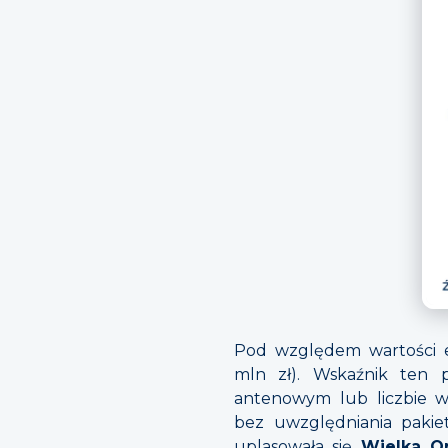
Pod względem wartości e
mln zł). Wskaźnik ten p
antenowym lub liczbie w
bez uwzględniania pakie
uplasowała się
Wielka O