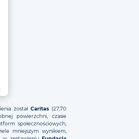
enia został
Caritas
(27,70
bnej powierzchni, czasie
tform społecznościowych,
iele mniejszym wynikiem,
ia w zestawieniu
Fundacja