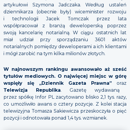
artykułowi Szymona Jadczaka. Według ustaleń
dziennikarza (obecnie były) wiceminister rozwoju
i technologii Jacek Tomczak przez lata
współpracował z branżą deweloperską poprzez
swoją kancelarię notarialną. W ciągu ostatnich lat
miał udział przy sporządzaniu 3601 aktów
notarialnych pomiędzy deweloperami a ich klientami
i mógł zarobić na tym kilka milionów złotych.
W najnowszym rankingu awansowało aż sześć
tytułów mediowych. O najwięcej miejsc w górę
wspięły się „Dziennik Gazeta Prawna”
oraz
Telewizja Republika
. Gazetę wydawaną
przez spółkę Infor PL zacytowano blisko 2,1 tys. razy,
co umożliwiło awans o cztery pozycje. Z kolei stacja
telewizyjna Tomasza Sakiewicza przeskoczyła o pięć
pozycji i odnotowała ponad 1,4 tys. wzmianek.