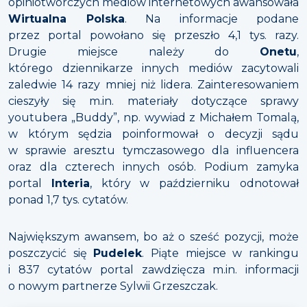
opiniotwórczych mediów internetowych awansowała
Wirtualna Polska
. Na informacje podane
przez portal powołano się przeszło 4,1 tys. razy.
Drugie miejsce należy do
Onetu
,
którego dziennikarze innych mediów zacytowali
zaledwie 14 razy mniej niż lidera. Zainteresowaniem
cieszyły się m.in. materiały dotyczące sprawy
youtubera „Buddy”, np. wywiad z Michałem Tomalą,
w którym sędzia poinformował o decyzji sądu
w sprawie aresztu tymczasowego dla influencera
oraz dla czterech innych osób. Podium zamyka
portal
Interia
, który w październiku odnotował
ponad 1,7 tys. cytatów.
Największym awansem, bo aż o sześć pozycji, może
poszczycić się
Pudelek
. Piąte miejsce w rankingu
i 837 cytatów portal zawdzięcza m.in. informacji
o nowym partnerze Sylwii Grzeszczak.