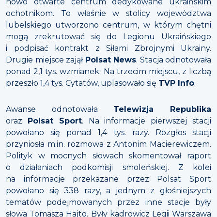
nowo otwarte centrum dedykowane ukraińskim
ochotnikom. To właśnie w stolicy województwa
lubelskiego utworzono centrum, w którym chętni
mogą zrekrutować się do Legionu Ukraińskiego
i podpisać kontrakt z Siłami Zbrojnymi Ukrainy.
Drugie miejsce zajął
Polsat News
. Stacja odnotowała
ponad 2,1 tys. wzmianek. Na trzecim miejscu, z liczbą
przeszło 1,4 tys. Cytatów, uplasowało się
TVP Info
.
Awanse odnotowała
Telewizja Republika
oraz
Polsat Sport
. Na informacje pierwszej stacji
powołano się ponad 1,4 tys. razy. Rozgłos stacji
przyniosła m.in. rozmowa z Antonim Macierewiczem.
Polityk w mocnych słowach skomentował raport
o działaniach podkomisji smoleńskiej. Z kolei
na informacje przekazane przez Polsat Sport
powołano się 338 razy, a jednym z głośniejszych
tematów podejmowanych przez inne stacje były
słowa Tomasza Hajto. Były kadrowicz Legii Warszawa