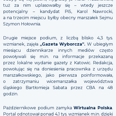
tuż za nim uplasowałby się – wtedy jeszcze
potencjalny – kandydat PiS, Karol Nawrocki,
a na trzecim miejscu byłby obecny marszałek Sejmu
Szymon Hołownia.
Drugie miejsce podium, z liczbą blisko 4,3 tys.
wzmianek, zajęła
„Gazeta Wyborcza”.
W ubiegłym
miesiącu dziennikarze innych mediów często
powoływali się m.in. na informacje przekazaną
przez lokalne wydanie gazety z Katowic. Redakcja,
powołując się na doniesienia pracownika z urzędu
marszałkowskiego, jako pierwsza poinformowała,
o zatrzymaniu wicemarszałka województwa
śląskiego Bartłomieja Sabata przez CBA na 48
godzin.
Październikowe podium zamyka
Wirtualna Polska
.
Portal odnotował ponad 4,1 tys. wzmianek m.in. dzięki