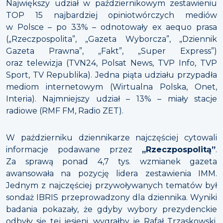
Największy udział w październikowym zestawieniu
TOP 15 najbardziej opiniotwórczych mediów
w Polsce – po 33% – odnotowały ex aequo prasa
(„Rzeczpospolita”, „Gazeta Wyborcza”, „Dziennik
Gazeta Prawna”, „Fakt”, „Super Express”)
oraz telewizja (TVN24, Polsat News, TVP Info, TVP
Sport, TV Republika). Jedna piąta udziału przypadła
mediom internetowym (Wirtualna Polska, Onet,
Interia). Najmniejszy udział – 13% – miały stacje
radiowe (RMF FM, Radio ZET).
W październiku dziennikarze najczęściej cytowali
informacje podawane przez
„Rzeczpospolitą”
.
Za sprawą ponad 4,7 tys. wzmianek gazeta
awansowała na pozycję lidera zestawienia IMM.
Jednym z najczęściej przywoływanych tematów był
sondaż IBRIS przeprowadzony dla dziennika. Wyniki
badania pokazały, że gdyby wybory prezydenckie
odbyły się tej jesieni, wygrałby je Rafał Trzaskowski,