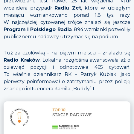
przewidziane jest nawet 25 lat więzienia. Tytuł
wicelidera przypadł
Radiu Zet
, które w ubiegłym
miesiącu wzmiankowano ponad 1,8 tys. razy.
W najczęściej cytowanej trójce znalazł się jeszcze
Program I Polskiego Radia
. 894 wzmianki pozwoliły
publicznemu nadawcy utrzymać się na podium.
Tuż za czołówką – na piątym miejscu – znalazło się
Radio Kraków
. Lokalna rozgłośnia awansowała aż o
dziewięć pozycji i odnotowała 465 cytowań.
To właśnie dziennikarz RK – Patryk Kubiak, jako
pierwszy poinformował o zatrzymaniu przez policję
znanego influencera Kamila „Buddy” L.