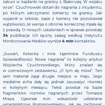
zakuci w kajdanki na granicy z Białorusią. W wojsku
wrze”. Czuchnowski dotarł do nagrania z incydentu,
po którym zatrzymano żołnierzy na granicy. Jak
wyjaśnił w tekście, zapis z kamery nie pozostawiał
wątpliwości, że wersja o obronie koniecznej mijała się
z prawdą. O nowych ustaleniach w sprawie powstały
34
publikacje. Ich łączny zasięg według Instytutu
Monitorowania Mediów wyniósł
4 mln
kontaktów.
„Suwart, Kotecka i inne tajemnice Funduszu
Sprawiedliwości. Nowe nagrania” to kolejny artykuł
Wojciecha Czuchnowskiego, który znalazł się
w czerwcowym zestawieniu „O tym się mówi”. Ten
sam materiał zajął drugie miejsce w maju. Jego
medialne echa dały się jednak zauważyć również
w kolejnym miesiącu. Tekst powstał na bazie
fragmentów rozmów nagranych przez Tomasza
Mraza. Ujawniał m.in. wskazówki udzielane
wiceministrowi Romanowskiemu, jak się zachować