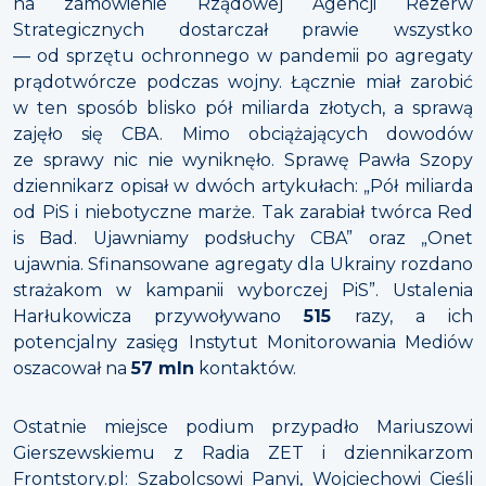
na zamówienie Rządowej Agencji Rezerw
Strategicznych dostarczał prawie wszystko
— od sprzętu ochronnego w pandemii po agregaty
prądotwórcze podczas wojny. Łącznie miał zarobić
w ten sposób blisko pół miliarda złotych, a sprawą
zajęło się CBA. Mimo obciążających dowodów
ze sprawy nic nie wyniknęło. Sprawę Pawła Szopy
dziennikarz opisał w dwóch artykułach: „Pół miliarda
od PiS i niebotyczne marże. Tak zarabiał twórca Red
is Bad. Ujawniamy podsłuchy CBA” oraz „Onet
ujawnia. Sfinansowane agregaty dla Ukrainy rozdano
strażakom w kampanii wyborczej PiS”. Ustalenia
Harłukowicza przywoływano
515
razy, a ich
potencjalny zasięg Instytut Monitorowania Mediów
oszacował na
57 mln
kontaktów.
Ostatnie miejsce podium przypadło Mariuszowi
Gierszewskiemu z Radia ZET i dziennikarzom
Frontstory.pl: Szabolcsowi Panyi, Wojciechowi Cieśli