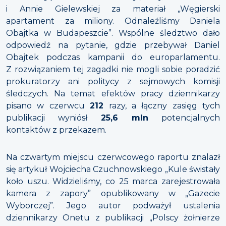
i Annie Gielewskiej za materiał „Węgierski
apartament za miliony. Odnaleźliśmy Daniela
Obajtka w Budapeszcie”. Wspólne śledztwo dało
odpowiedź na pytanie, gdzie przebywał Daniel
Obajtek podczas kampanii do europarlamentu.
Z rozwiązaniem tej zagadki nie mogli sobie poradzić
prokuratorzy ani politycy z sejmowych komisji
śledczych. Na temat efektów pracy dziennikarzy
pisano w czerwcu
212
razy, a łączny zasięg tych
publikacji wyniósł
25,6 mln
potencjalnych
kontaktów z przekazem.
Na czwartym miejscu czerwcowego raportu znalazł
się artykuł Wojciecha Czuchnowskiego „Kule świstały
koło uszu. Widzieliśmy, co 25 marca zarejestrowała
kamera z zapory” opublikowany w „Gazecie
Wyborczej”. Jego autor podważył ustalenia
dziennikarzy Onetu z publikacji „Polscy żołnierze