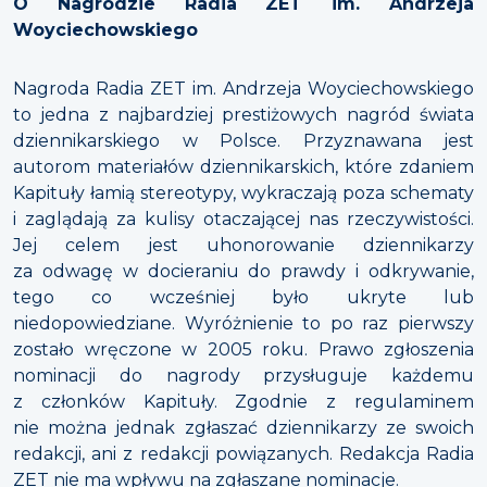
O Nagrodzie Radia ZET im. Andrzeja
Woyciechowskiego
Nagroda Radia ZET im. Andrzeja Woyciechowskiego
to jedna z najbardziej prestiżowych nagród świata
dziennikarskiego w Polsce. Przyznawana jest
autorom materiałów dziennikarskich, które zdaniem
Kapituły łamią stereotypy, wykraczają poza schematy
i zaglądają za kulisy otaczającej nas rzeczywistości.
Jej celem jest uhonorowanie dziennikarzy
za odwagę w docieraniu do prawdy i odkrywanie,
tego co wcześniej było ukryte lub
niedopowiedziane. Wyróżnienie to po raz pierwszy
zostało wręczone w 2005 roku. Prawo zgłoszenia
nominacji do nagrody przysługuje każdemu
z członków Kapituły. Zgodnie z regulaminem
nie można jednak zgłaszać dziennikarzy ze swoich
redakcji, ani z redakcji powiązanych. Redakcja Radia
ZET nie ma wpływu na zgłaszane nominacje.