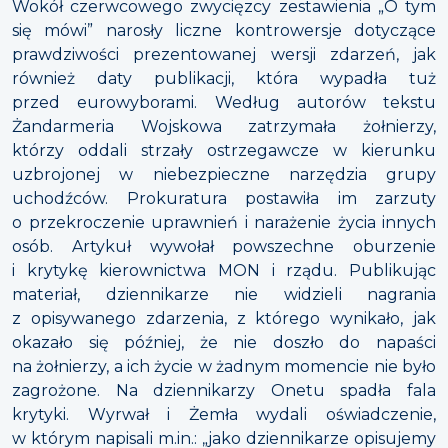
Wokół czerwcowego zwycięzcy zestawienia „O tym
się mówi” narosły liczne kontrowersje dotyczące
prawdziwości prezentowanej wersji zdarzeń, jak
również daty publikacji, która wypadła tuż
przed eurowyborami. Według autorów tekstu
Żandarmeria Wojskowa zatrzymała żołnierzy,
którzy oddali strzały ostrzegawcze w kierunku
uzbrojonej w niebezpieczne narzędzia grupy
uchodźców. Prokuratura postawiła im zarzuty
o przekroczenie uprawnień i narażenie życia innych
osób. Artykuł wywołał powszechne oburzenie
i krytykę kierownictwa MON i rządu. Publikując
materiał, dziennikarze nie widzieli nagrania
z opisywanego zdarzenia, z którego wynikało, jak
okazało się później, że nie doszło do napaści
na żołnierzy, a ich życie w żadnym momencie nie było
zagrożone. Na dziennikarzy Onetu spadła fala
krytyki. Wyrwał i Żemła wydali oświadczenie,
w którym napisali m.in.: „jako dziennikarze opisujemy