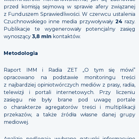
przed komisją sejmową w sprawie afery związanej
z Funduszem Sprawiedliwości. W czerwcu ustalenia
Czuchnowskiego inne media przywoływały
24
razy.
Publikacje te wygenerowały potencjalny zasięg
wynoszący
3,8 mln
kontaktów.
Metodologia
Raport IMM i Radia ZET „O tym się mówi”
opracowano na podstawie monitoringu treści
z najbardziej opiniotwórczych mediów z prasy, radia,
telewizji i portali internetowych. Przy liczeniu
zasięgu nie były brane pod uwagę portale
o charakterze agregatorów treści i multiplikacji
przekazów, a także źródła własne danej grupy
mediowej.
Analizie podlegają wybrane gatunki informacyjne