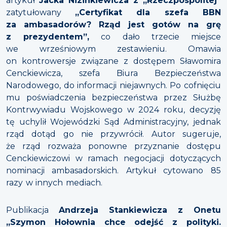
artykuł
Jacka Nizinkiewicza z „Rzeczpospolitej”
zatytułowany
„Certyfikat dla szefa BBN
za ambasadorów? Rząd jest gotów na grę
z prezydentem”,
co dało trzecie miejsce
we wrześniowym zestawieniu. Omawia
on kontrowersje związane z dostępem Sławomira
Cenckiewicza, szefa Biura Bezpieczeństwa
Narodowego, do informacji niejawnych. Po cofnięciu
mu poświadczenia bezpieczeństwa przez Służbę
Kontrwywiadu Wojskowego w 2024 roku, decyzję
tę uchylił Wojewódzki Sąd Administracyjny, jednak
rząd dotąd go nie przywrócił. Autor sugeruje,
że rząd rozważa ponowne przyznanie dostępu
Cenckiewiczowi w ramach negocjacji dotyczących
nominacji ambasadorskich. Artykuł cytowano 85
razy w innych mediach.
Publikacja
Andrzeja Stankiewicza z Onetu
„Szymon Hołownia chce odejść z polityki.