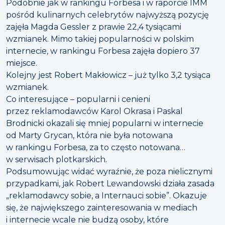
Podobnie jak w rankingu Forbesa i w raporcie IMM
pośród kulinarnych celebrytów najwyższą pozycję
zajęła Magda Gessler z prawie 22,4 tysiącami
wzmianek. Mimo takiej popularności w polskim
internecie, w rankingu Forbesa zajęła dopiero 37
miejsce.
Kolejny jest Robert Makłowicz – już tylko 3,2 tysiąca
wzmianek.
Co interesujące – popularni i cenieni
przez reklamodawców Karol Okrasa i Paskal
Brodnicki okazali się mniej popularni w internecie
od Marty Grycan, która nie była notowana
w rankingu Forbesa, za to często notowana…
w serwisach plotkarskich.
Podsumowując widać wyraźnie, że poza nielicznymi
przypadkami, jak Robert Lewandowski działa zasada
„reklamodawcy sobie, a Internauci sobie”. Okazuje
się, że największego zainteresowania w mediach
i internecie wcale nie budzą osoby, które