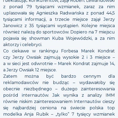
i deklasując konkurentów, zajął Robert Lewandowski
z ponad 79 tysiącami wzmianek, zaraz za nim
uplasowała się Agnieszka Radwańska z ponad 44,5
tysiącami informacji, a trzecie miejsce zajął Jerzy
Janowicz z 35 tysiącami wystąpień. Kolejne miejsca
również należą do sportowców. Dopiero na 7 miejscu
pojawia się showman Kuba Wojewódzki, a za nim
aktorzy i celebryci.
Co ciekawe w rankingu Forbesa Marek Kondrat
czy Jerzy Owsiak zajmują wysokie 2 i 3 miejsce –
a w sieci jest odwrotnie – Marek Kondrat zajmuje 14,
a Jerzy Owsiak 12 miejsce.
Zatem można być bardzo cennym dla
reklamodawców nie budząc – wydawałoby się
obecnie niezbędnego – dużego zainteresowania
pośród internautów. Jak wynika z analizy IMM
równie niskim zainteresowaniem Internautów cieszy
się najbardziej ceniona na świecie polska top
modelka Anja Rubik – „tylko” 7 tysięcy wzmianek