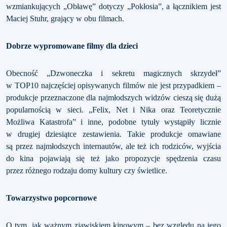
wzmiankujących „Obławę” dotyczy „Pokłosia”, a łącznikiem jest
Maciej Stuhr, grający w obu filmach.
Dobrze wypromowane filmy dla dzieci
Obecność „Dzwoneczka i sekretu magicznych skrzydeł”
w TOP10 najczęściej opisywanych filmów nie jest przypadkiem –
produkcje przeznaczone dla najmłodszych widzów cieszą się dużą
popularnością w sieci. „Felix, Net i Nika oraz Teoretycznie
Możliwa Katastrofa” i inne, podobne tytuły wystąpiły licznie
w drugiej dziesiątce zestawienia. Takie produkcje omawiane
są przez najmłodszych internautów, ale też ich rodziców, wyjścia
do kina pojawiają się też jako propozycje spędzenia czasu
przez różnego rodzaju domy kultury czy świetlice.
Towarzystwo popcornowe
O tym, jak ważnym zjawiskiem kinowym – bez względu na jego