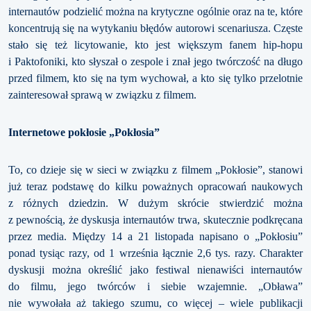
internautów podzielić można na krytyczne ogólnie oraz na te, które
koncentrują się na wytykaniu błędów autorowi scenariusza. Częste
stało się też licytowanie, kto jest większym fanem hip-hopu
i Paktofoniki, kto słyszał o zespole i znał jego twórczość na długo
przed filmem, kto się na tym wychował, a kto się tylko przelotnie
zainteresował sprawą w związku z filmem.
Internetowe pokłosie „Pokłosia”
To, co dzieje się w sieci w związku z filmem „Pokłosie”, stanowi
już teraz podstawę do kilku poważnych opracowań naukowych
z różnych dziedzin. W dużym skrócie stwierdzić można
z pewnością, że dyskusja internautów trwa, skutecznie podkręcana
przez media. Między 14 a 21 listopada napisano o „Pokłosiu”
ponad tysiąc razy, od 1 września łącznie 2,6 tys. razy. Charakter
dyskusji można określić jako festiwal nienawiści internautów
do filmu, jego twórców i siebie wzajemnie. „Obława”
nie wywołała aż takiego szumu, co więcej – wiele publikacji