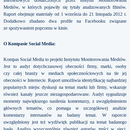
internetowych dostarczonych przez Instytut Monitorowania
Mediów, w których pojawiły się tytuły analizowanych filmów.
Raport obejmuje materiały od 1 września do 21 listopada 2012 r.
Dodatkowo zbadano dwa profile na Facebooku związane
ze spożywaniem popcornu w kinie.
O Kompasie Social Media:
Kompas Social Media to projekt Instytutu Monitorowania Mediów.
Jest to audyt dotychczasowej obecności firmy, marki, osoby
czy całej branży w mediach społecznościowych na tle jej
obecności w Internecie. Raport umożliwia identyfikację najbardziej
popularnych miejsc dyskusji na temat marki lub firmy, wskazuje
również kanały jeszcze niezagospodarowane. Audyt sygnalizuje
momenty największego nasilenia komentarzy, z uwzględnieniem
głównych tematów, co pomaga w szczegółowej analizie
komentarzy internautów na badany temat. W raporcie
uwzględniony jest też wydźwięk publikacji na temat badanego
hasła. Analiza wyszczególnia również autorów treści w sieci,