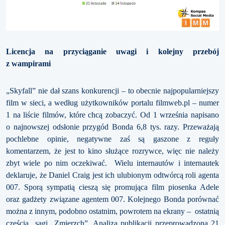
Licencja na przyciąganie uwagi i kolejny przebój
z wampirami
„Skyfall” nie dał szans konkurencji – to obecnie najpopularniejszy
film w sieci, a według użytkowników portalu filmweb.pl – numer
1 na liście filmów, które chcą zobaczyć. Od 1 września napisano
o najnowszej odsłonie przygód Bonda 6,8 tys. razy. Przeważają
pochlebne opinie, negatywne zaś są gaszone z reguły
komentarzem, że jest to kino służące rozrywce, więc nie należy
zbyt wiele po nim oczekiwać. Wielu internautów i internautek
deklaruje, że Daniel Craig jest ich ulubionym odtwórcą roli agenta
007. Sporą sympatią cieszą się promująca film piosenka Adele
oraz gadżety związane agentem 007. Kolejnego Bonda porównać
można z innym, podobno ostatnim, powrotem na ekrany – ostatnią
częścią sagi „Zmierzch”. Analiza publikacji przeprowadzona 21