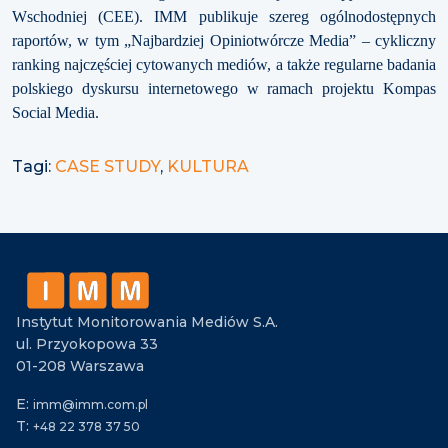
Wschodniej (CEE). IMM publikuje szereg ogólnodostępnych
raportów, w tym „Najbardziej Opiniotwórcze Media” – cykliczny
ranking najczęściej cytowanych mediów, a także regularne badania
polskiego dyskursu internetowego w ramach projektu Kompas
Social Media.
Tagi:
CASE STUDY
,
KULTURA
Instytut Monitorowania Mediów S.A.
ul. Przyokopowa 33
01-208 Warszawa
E:
imm@imm.com.pl
T:
+48 22 378 37 50