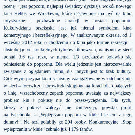
ocenę – jest popcorn, najlepiej świadczy dyskusja wokół nowego
kina Helios we Wrocławiu, które nastawione ma być na kino
artystyczne i pozbawione atrakcji w postaci popcornu.
Kukurydziana przekąska jest już niemal symbolem kina
komercyjnego i bezrefleksyjnego. W analizowanym okresie, od 1
września 2012 roku o chodzeniu do kina jako formie rekreacji –
abstrahując od konkretnych tytułów filmowych, napisano w sieci
ponad 3,6 tys. razy, w niemal 1/3 przekazów pojawiło się
odniesienie do popcornu. Dla wielu jedzenie jest nierozerwalnie
związane z oglądaniem filmu, dla innych jest to brak kultury.
Ciekawym przypadkiem są osoby zaangażowane w odchudzanie
w sieci – forowicze i forowiczki skupione na forach dla dbających
o linię, wszechobecny zapach popcornu uważają za największy
problem kin i pokusę nie do przezwyciężenia. Dla tych,
którzy z pokusą walczyć nie zamierzają, powstał profil
na Facebooku – „Wpieprzam popcorn w kinie i jestem z tego
dumny!”. Na razi polubiły go 204 osoby. Konkurencyjne „Stop
wpieprzaniu w kinie” zebrało już 4 179 fanów.